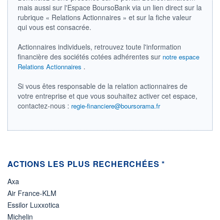
VOLUME
CAPITAL ÉCHANGÉ
mais aussi sur l'Espace BoursoBank via un lien direct sur la
0
0,00%
rubrique « Relations Actionnaires » et sur la fiche valeur
VALORISATION
qui vous est consacrée.
LIMITE À LA
LIMITE À LA
BAISSE
HAUSSE
Actionnaires individuels, retrouvez toute l'information
0,0000
0,0000
financière des sociétés cotées adhérentes sur
notre espace
.
Relations Actionnaires
RENDEMENT
PER ESTIMÉ
ESTIMÉ 2026
2026
-
-
Si vous êtes responsable de la relation actionnaires de
votre entreprise et que vous souhaitez activer cet espace,
DERNIER
ÉCHANGE
contactez-nous :
regie-financiere@boursorama.fr
07.08.26 / 22:00:00
ÉLIGIBILITÉ
Non éligible
Boursobank
ACTIONS LES PLUS RECHERCHÉES *
+ PORTEFEUILLE
+ LISTE
Axa
Air France-KLM
Essilor Luxxotica
Michelin