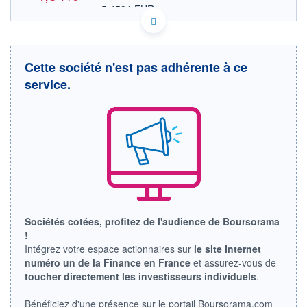
5,4591 EUR
VALEUR INDICATIVE
NASDAQ COMPOSITE
INDICE DE RÉFÉRENCE
US07279B1044 BAFN
DONNÉES TEMPS DIFFÉRÉ
Cette société n'est pas adhérente à ce
Politique d'exécution
service.
Cotation sur les autres places
6,8
6,6
6,4
6,2
17h48
19h53
21h58
INDICE DE RÉFÉRENCE
Sociétés cotées, profitez de l'audience de Boursorama
NASDAQ Composite
!
Intégrez votre espace actionnaires sur
le site Internet
OUVERTURE
CLÔTURE VEILLE
numéro un de la Finance en France
et assurez-vous de
6,4500
6,6100
toucher directement les investisseurs individuels
.
+ HAUT
+ BAS
6,4500
6,2249
Bénéficiez d'une présence sur le portail Boursorama.com