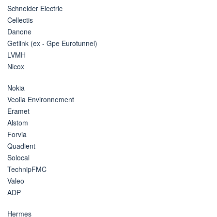
Schneider Electric
Cellectis
Danone
Getlink (ex - Gpe Eurotunnel)
LVMH
Nicox
Nokia
Veolia Environnement
Eramet
Alstom
Forvia
Quadient
Solocal
TechnipFMC
Valeo
ADP
Hermes