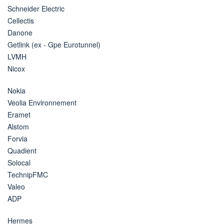
Schneider Electric
Cellectis
Danone
Getlink (ex - Gpe Eurotunnel)
LVMH
Nicox
Nokia
Veolia Environnement
Eramet
Alstom
Forvia
Quadient
Solocal
TechnipFMC
Valeo
ADP
Hermes