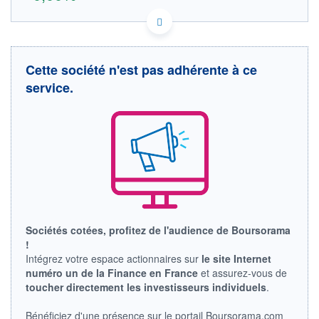
FR0004163111 FR0004163111
DONNÉES TEMPS RÉEL
Politique d'exécution
Cette société n'est pas adhérente à ce
Cotation sur les autres places
service.
OUVERTURE
CLÔTURE VEILLE
0,000
0,000
+ HAUT
+ BAS
14,260
13,580
VOLUME
CAPITAL ÉCHANGÉ
0
0,00%
VALORISATION
DERNIER ÉCHANGE
685 MEUR
07.08.26 / 22:15:47
LIMITE À LA
LIMITE À LA
BAISSE
HAUSSE
Sociétés cotées, profitez de l'audience de Boursorama
0,000
0,000
!
Intégrez votre espace actionnaires sur
le site Internet
RENDEMENT
PER ESTIMÉ
ESTIMÉ 2026
2026
numéro un de la Finance en France
et assurez-vous de
-
-
toucher directement les investisseurs individuels
.
DERNIER
DATE
Bénéficiez d'une présence sur le portail Boursorama.com
DIVIDENDE
DERNIER