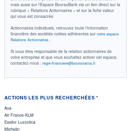
DIVIDENDE
0,00 EUR
mais aussi sur l'Espace BoursoBank via un lien direct sur la
-
rubrique « Relations Actionnaires » et sur la fiche valeur
PROCHAIN
qui vous est consacrée.
DIVIDENDE
-
Actionnaires individuels, retrouvez toute l'information
ÉLIGIBILITÉ
financière des sociétés cotées adhérentes sur
notre espace
Non éligible
.
Relations Actionnaires
Boursobank
Si vous êtes responsable de la relation actionnaires de
+ PORTEFEUILLE
+ LISTE
votre entreprise et que vous souhaitez activer cet espace,
contactez-nous :
regie-financiere@boursorama.fr
ACTIONS LES PLUS RECHERCHÉES *
Axa
Air France-KLM
Essilor Luxxotica
Michelin