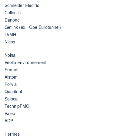
Schneider Electric
Cellectis
Danone
Getlink (ex - Gpe Eurotunnel)
LVMH
Nicox
Nokia
Veolia Environnement
Eramet
Alstom
Forvia
Quadient
Solocal
TechnipFMC
Valeo
ADP
Hermes