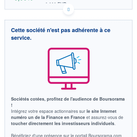
0,000 EUR
VALEUR INDICATIVE
US4262811015 US4262811015
DONNÉES TEMPS DIFFÉRÉ
Politique d'exécution
Cette société n'est pas adhérente à ce
Cotation sur les autres places
service.
OUVERTURE
CLÔTURE VEILLE
0,000
0,000
+ HAUT
+ BAS
0,000
0,000
VOLUME
CAPITAL ÉCHANGÉ
0
0,00%
VALORISATION
DERNIER ÉCHANGE
LIMITE À LA
LIMITE À LA
BAISSE
HAUSSE
Sociétés cotées, profitez de l'audience de Boursorama
0,000
0,000
!
RENDEMENT
PER ESTIMÉ
Intégrez votre espace actionnaires sur
le site Internet
ESTIMÉ 2026
2026
numéro un de la Finance en France
et assurez-vous de
-
-
toucher directement les investisseurs individuels
.
DERNIER
DATE
DIVIDENDE
DERNIER
Bénéficiez d'une présence sur le portail Boursorama.com
DIVIDENDE
0,00 USD