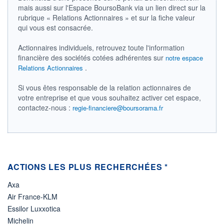
-
mais aussi sur l'Espace BoursoBank via un lien direct sur la
rubrique « Relations Actionnaires » et sur la fiche valeur
PROCHAIN
DIVIDENDE
qui vous est consacrée.
-
Actionnaires individuels, retrouvez toute l'information
ÉLIGIBILITÉ
financière des sociétés cotées adhérentes sur
notre espace
Non éligible
Boursobank
.
Relations Actionnaires
Si vous êtes responsable de la relation actionnaires de
+ PORTEFEUILLE
+ LISTE
votre entreprise et que vous souhaitez activer cet espace,
contactez-nous :
regie-financiere@boursorama.fr
ACTIONS LES PLUS RECHERCHÉES *
Axa
Air France-KLM
Essilor Luxxotica
Michelin