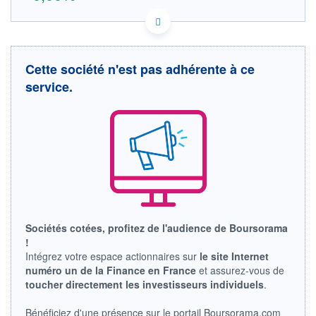
GA0000121459 GA0000121459
DONNÉES TEMPS DIFFÉRÉ
Politique d'exécution
Cette société n'est pas adhérente à ce
Cotation sur les autres places
service.
OUVERTURE
CLÔTURE VEILLE
0,000
0,000
+ HAUT
+ BAS
0,000
0,000
VOLUME
CAPITAL ÉCHANGÉ
0
0,00%
VALORISATION
DERNIER ÉCHANGE
LIMITE À LA
LIMITE À LA
BAISSE
HAUSSE
0,000
0,000
Sociétés cotées, profitez de l'audience de Boursorama
!
RENDEMENT
PER ESTIMÉ
Intégrez votre espace actionnaires sur
le site Internet
ESTIMÉ 2026
2026
-
-
numéro un de la Finance en France
et assurez-vous de
toucher directement les investisseurs individuels
.
DERNIER
DATE
DIVIDENDE
DERNIER
DIVIDENDE
0,00 EUR
Bénéficiez d'une présence sur le portail Boursorama.com