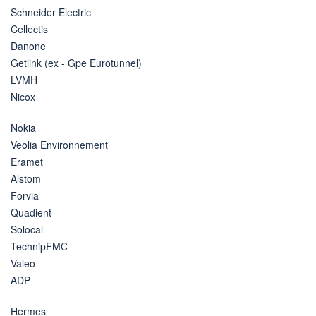
Schneider Electric
Cellectis
Danone
Getlink (ex - Gpe Eurotunnel)
LVMH
Nicox
Nokia
Veolia Environnement
Eramet
Alstom
Forvia
Quadient
Solocal
TechnipFMC
Valeo
ADP
Hermes