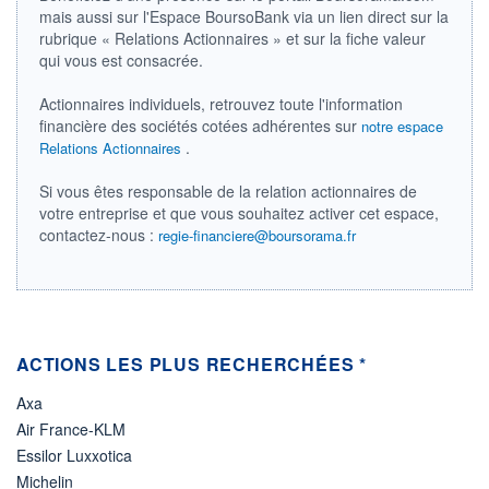
-
mais aussi sur l'Espace BoursoBank via un lien direct sur la
rubrique « Relations Actionnaires » et sur la fiche valeur
PROCHAIN
DIVIDENDE
qui vous est consacrée.
-
Actionnaires individuels, retrouvez toute l'information
ÉLIGIBILITÉ
Non éligible
financière des sociétés cotées adhérentes sur
notre espace
Boursobank
.
Relations Actionnaires
+ PORTEFEUILLE
+ LISTE
Si vous êtes responsable de la relation actionnaires de
votre entreprise et que vous souhaitez activer cet espace,
contactez-nous :
regie-financiere@boursorama.fr
ACTIONS LES PLUS RECHERCHÉES *
Axa
Air France-KLM
Essilor Luxxotica
Michelin