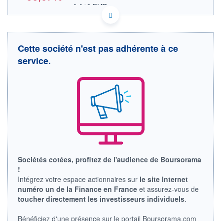
0,012 EUR
VALEUR INDICATIVE
CA90388K1084 ULU
DONNÉES TEMPS DIFFÉRÉ
Politique d'exécution
Cette société n'est pas adhérente à ce
Cotation sur les autres places
service.
OUVERTURE
CLÔTURE VEILLE
0,000
0,060
+ HAUT
+ BAS
0,000
0,000
VOLUME
CAPITAL ÉCHANGÉ
0
0,00%
VALORISATION
DERNIER ÉCHANGE
08.11.12 / 16:02:01
LIMITE À LA
LIMITE À LA
Sociétés cotées, profitez de l'audience de Boursorama
BAISSE
HAUSSE
!
0,000
0,000
Intégrez votre espace actionnaires sur
le site Internet
RENDEMENT
PER ESTIMÉ
numéro un de la Finance en France
et assurez-vous de
ESTIMÉ 2026
2026
toucher directement les investisseurs individuels
.
-
-
DERNIER
DATE
Bénéficiez d'une présence sur le portail Boursorama.com
DIVIDENDE
DERNIER