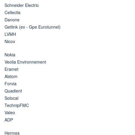
Schneider Electric
Cellectis
Danone
Getlink (ex - Gpe Eurotunnel)
LVMH
Nicox
Nokia
Veolia Environnement
Eramet
Alstom
Forvia
Quadient
Solocal
TechnipFMC
Valeo
ADP
Hermes