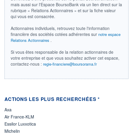
DIVIDENDE
mais aussi sur l'Espace BoursoBank via un lien direct sur la
0,00 CAD
-
rubrique « Relations Actionnaires » et sur la fiche valeur
qui vous est consacrée.
PROCHAIN
DIVIDENDE
-
Actionnaires individuels, retrouvez toute l'information
financière des sociétés cotées adhérentes sur
notre espace
ÉLIGIBILITÉ
Non éligible
.
Relations Actionnaires
Boursobank
Si vous êtes responsable de la relation actionnaires de
votre entreprise et que vous souhaitez activer cet espace,
+ PORTEFEUILLE
+ LISTE
contactez-nous :
regie-financiere@boursorama.fr
ACTIONS LES PLUS RECHERCHÉES *
Axa
Air France-KLM
Essilor Luxxotica
Michelin