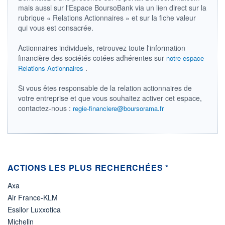
DIVIDENDE
mais aussi sur l'Espace BoursoBank via un lien direct sur la
0,00 CAD
-
rubrique « Relations Actionnaires » et sur la fiche valeur
qui vous est consacrée.
PROCHAIN
DIVIDENDE
-
Actionnaires individuels, retrouvez toute l'information
financière des sociétés cotées adhérentes sur
notre espace
ÉLIGIBILITÉ
Non éligible
.
Relations Actionnaires
Boursobank
Si vous êtes responsable de la relation actionnaires de
votre entreprise et que vous souhaitez activer cet espace,
+ PORTEFEUILLE
+ LISTE
contactez-nous :
regie-financiere@boursorama.fr
ACTIONS LES PLUS RECHERCHÉES *
Axa
Air France-KLM
Essilor Luxxotica
Michelin