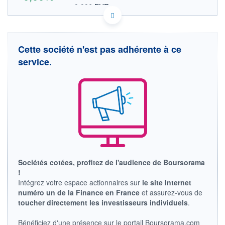
0,006 EUR
VALEUR INDICATIVE
CA42016R3027 HGO
DONNÉES TEMPS DIFFÉRÉ
Politique d'exécution
Cette société n'est pas adhérente à ce
Cotation sur les autres places
service.
OUVERTURE
CLÔTURE VEILLE
0,000
0,010
+ HAUT
+ BAS
0,000
0,000
VOLUME
CAPITAL ÉCHANGÉ
0
0,00%
VALORISATION
DERNIER ÉCHANGE
10.04.23 / 21:27:13
LIMITE À LA
LIMITE À LA
Sociétés cotées, profitez de l'audience de Boursorama
BAISSE
HAUSSE
!
0,000
0,000
Intégrez votre espace actionnaires sur
le site Internet
RENDEMENT
PER ESTIMÉ
numéro un de la Finance en France
et assurez-vous de
ESTIMÉ 2026
2026
toucher directement les investisseurs individuels
.
-
-
DERNIER
DATE
Bénéficiez d'une présence sur le portail Boursorama.com
DIVIDENDE
DERNIER