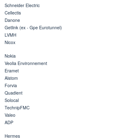
Schneider Electric
Cellectis
Danone
Getlink (ex - Gpe Eurotunnel)
LVMH
Nicox
Nokia
Veolia Environnement
Eramet
Alstom
Forvia
Quadient
Solocal
TechnipFMC
Valeo
ADP
Hermes