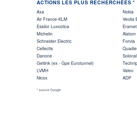
ACTIONS LES PLUS RECHERCHÉES *
Axa
Nokia
Air France-KLM
Veolia
Essilor Luxxotica
Eramet
Michelin
Alstom
Schneider Electric
Forvia
Cellectis
Quadie
Danone
Solocal
Getlink (ex - Gpe Eurotunnel)
Techn
LVMH
Valeo
Nicox
ADP
* source Google