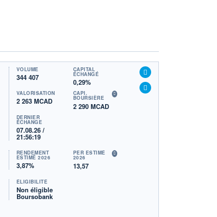
VOLUME
CAPITAL
ÉCHANGÉ
344 407
0,29%
VALORISATION
CAPI.
BOURSIÈRE
2 263 MCAD
2 290 MCAD
DERNIER
ÉCHANGE
07.08.26 /
21:56:19
RENDEMENT
PER ESTIMÉ
ESTIMÉ 2026
2026
3,87%
13,57
ÉLIGIBILITÉ
Non éligible
Boursobank