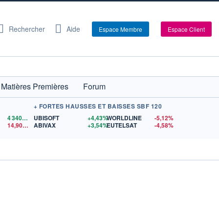
Rechercher
Aide
Espace Membre
Espace Client
Matières Premières
Forum
+ FORTES HAUSSES ET BAISSES SBF 120
4 340,17
$US
UBISOFT
+4,43%
WORLDLINE
-5,12%
14,90
$US
ABIVAX
+3,54%
EUTELSAT
-4,58%