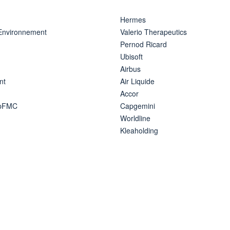
Hermes
 Environnement
Valerio Therapeutics
Pernod Ricard
Ubisoft
Airbus
nt
Air Liquide
Accor
ipFMC
Capgemini
Worldline
Kleaholding