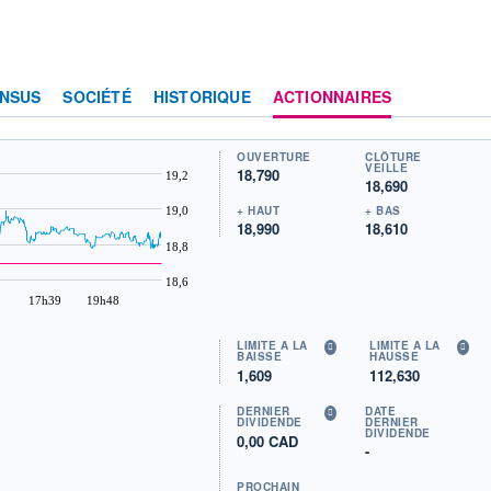
NSUS
SOCIÉTÉ
HISTORIQUE
ACTIONNAIRES
OUVERTURE
CLÔTURE
VEILLE
18,790
19,2
18,690
+ HAUT
+ BAS
19,0
18,990
18,610
18,8
18,6
17h39
19h48
LIMITE À LA
LIMITE À LA
BAISSE
HAUSSE
1,609
112,630
DERNIER
DATE
DIVIDENDE
DERNIER
DIVIDENDE
0,00 CAD
-
PROCHAIN