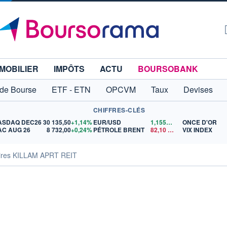
MOBILIER
IMPÔTS
ACTU
BOURSOBANK
 de Bourse
ETF - ETN
OPCVM
Taux
Devises
CHIFFRES-CLÉS
ASDAQ DEC26
30 135,50
+1,14%
EUR/USD
1,1559
$US
ONCE D'OR
AC AUG 26
8 732,00
+0,24%
PÉTROLE BRENT
82,10
$US
VIX INDEX
aires KILLAM APRT REIT