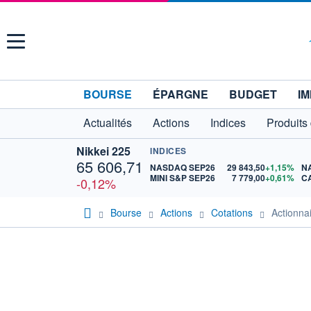
Menu
BOURSE
ÉPARGNE
BUDGET
IM
Actualités
Actions
Indices
Produits
Nikkei 225
INDICES
65 606,71
NASDAQ SEP26
29 843,50
+1,15%
N
MINI S&P SEP26
7 779,00
+0,61%
C
-0,12%
Bourse
Actions
Cotations
Actionn