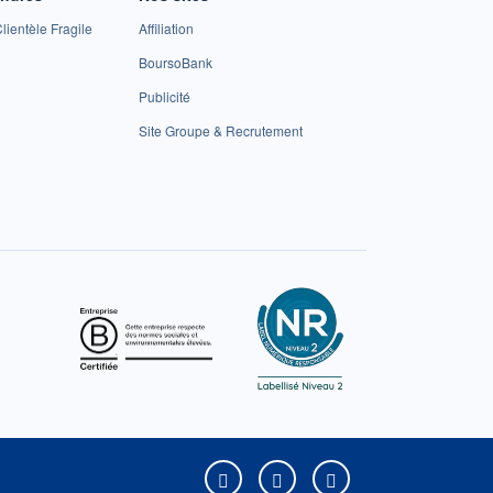
lientèle Fragile
Affiliation
BoursoBank
Publicité
Site Groupe & Recrutement
Boursorama sur Facebook
Boursorama sur X
Boursorama sur Yo