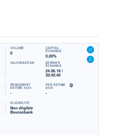
VOLUME
CAPITAL
ÉCHANGÉ
0
0,00%
VALORISATION
DERNIER
ÉCHANGE
24.06.16 /
20:45:40
RENDEMENT
PER ESTIMÉ
ESTIMÉ 2026
2026
-
-
ÉLIGIBILITÉ
Non éligible
Boursobank