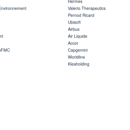
Hermes
 Environnement
Valerio Therapeutics
Pernod Ricard
Ubisoft
Airbus
nt
Air Liquide
Accor
ipFMC
Capgemini
Worldline
Kleaholding