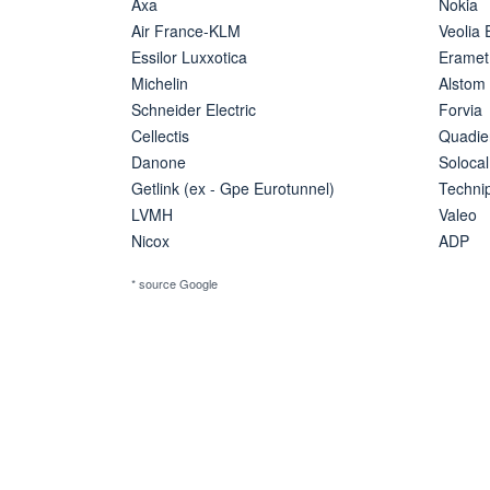
Axa
Nokia
Air France-KLM
Veolia
Essilor Luxxotica
Eramet
Michelin
Alstom
Schneider Electric
Forvia
Cellectis
Quadie
Danone
Solocal
Getlink (ex - Gpe Eurotunnel)
Techn
LVMH
Valeo
Nicox
ADP
* source Google