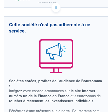
16,836 EUR
VALEUR INDICATIVE
US21077F1003 CTGO
DONNÉES TEMPS DIFFÉRÉ
Politique d'exécution
Cette société n'est pas adhérente à ce
Cotation sur les autres places
service.
28
27
26
25
17h40
19h50
OUVERTURE
CLÔTURE VEILLE
0,000
25,680
Sociétés cotées, profitez de l'audience de Boursorama
+ HAUT
+ BAS
!
27,450
0,000
Intégrez votre espace actionnaires sur
le site Internet
numéro un de la Finance en France
et assurez-vous de
VOLUME
CAPITAL ÉCHANGÉ
20 908
0,06%
toucher directement les investisseurs individuels
.
VALORISATION
CAPI.
BOURSIÈRE
877 MCAD
Bénéficiez d'une présence sur le portail Boursorama.com