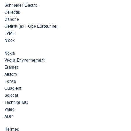
Schneider Electric
Cellectis
Danone
Getlink (ex - Gpe Eurotunnel)
LVMH
Nicox
Nokia
Veolia Environnement
Eramet
Alstom
Forvia
Quadient
Solocal
TechnipFMC
Valeo
ADP
Hermes