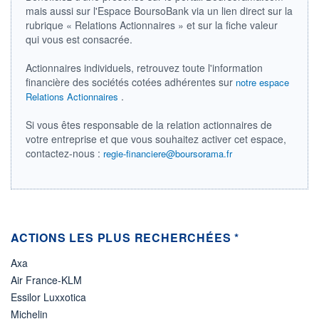
591 MUSD
mais aussi sur l'Espace BoursoBank via un lien direct sur la
DERNIER ÉCHANGE
rubrique « Relations Actionnaires » et sur la fiche valeur
07.08.26 / 21:54:31
qui vous est consacrée.
LIMITE À LA
LIMITE À LA
BAISSE
HAUSSE
Actionnaires individuels, retrouvez toute l'information
0,000
0,000
financière des sociétés cotées adhérentes sur
notre espace
.
Relations Actionnaires
RENDEMENT
PER ESTIMÉ
ESTIMÉ 2026
2026
-
-
Si vous êtes responsable de la relation actionnaires de
votre entreprise et que vous souhaitez activer cet espace,
DERNIER
DATE
DIVIDENDE
DERNIER
contactez-nous :
regie-financiere@boursorama.fr
DIVIDENDE
0,00 CAD
-
PROCHAIN
DIVIDENDE
-
ÉLIGIBILITÉ
ACTIONS LES PLUS RECHERCHÉES *
Non éligible
Boursobank
Axa
Air France-KLM
+ PORTEFEUILLE
+ LISTE
Essilor Luxxotica
Michelin