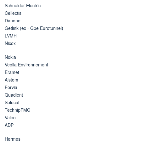
Schneider Electric
Cellectis
Danone
Getlink (ex - Gpe Eurotunnel)
LVMH
Nicox
Nokia
Veolia Environnement
Eramet
Alstom
Forvia
Quadient
Solocal
TechnipFMC
Valeo
ADP
Hermes