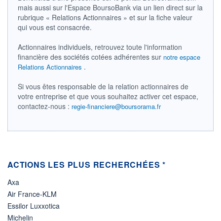
mais aussi sur l'Espace BoursoBank via un lien direct sur la
07.08.26 / 21:40:34
rubrique « Relations Actionnaires » et sur la fiche valeur
ÉLIGIBILITÉ
qui vous est consacrée.
Non éligible
Boursobank
Actionnaires individuels, retrouvez toute l'information
financière des sociétés cotées adhérentes sur
notre espace
+ PORTEFEUILLE
+ LISTE
.
Relations Actionnaires
Si vous êtes responsable de la relation actionnaires de
votre entreprise et que vous souhaitez activer cet espace,
contactez-nous :
regie-financiere@boursorama.fr
ACTIONS LES PLUS RECHERCHÉES *
Axa
Air France-KLM
Essilor Luxxotica
Michelin