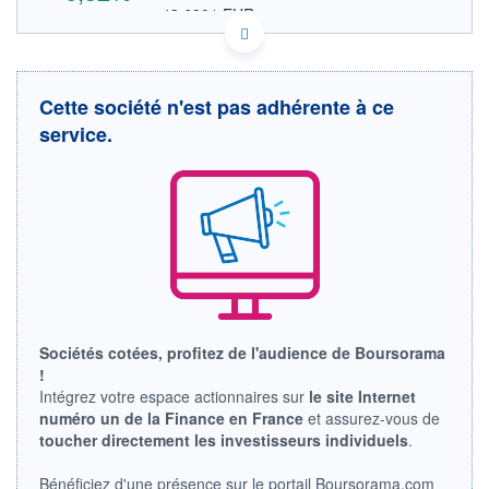
43,6901 EUR
VALEUR INDICATIVE
DK0060257814 ZLDPF
DONNÉES TEMPS DIFFÉRÉ
Politique d'exécution
Cette société n'est pas adhérente à ce
Cotation sur les autres places
service.
OUVERTURE
CLÔTURE VEILLE
50,5000
47,5000
+ HAUT
+ BAS
50,5000
50,5000
VOLUME
CAPITAL ÉCHANGÉ
1 100
0,00%
VALORISATION
3 615 MUSD
LIMITE À LA
LIMITE À LA
Sociétés cotées, profitez de l'audience de Boursorama
BAISSE
HAUSSE
!
0,0000
0,0000
Intégrez votre espace actionnaires sur
le site Internet
RENDEMENT
PER ESTIMÉ
numéro un de la Finance en France
et assurez-vous de
ESTIMÉ 2026
2026
toucher directement les investisseurs individuels
.
-
-
DERNIER
Bénéficiez d'une présence sur le portail Boursorama.com
ÉCHANGE