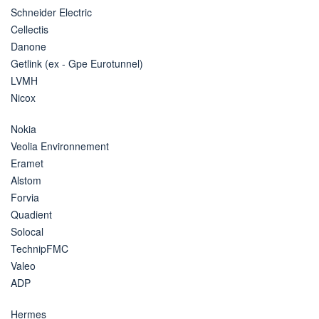
Schneider Electric
Cellectis
Danone
Getlink (ex - Gpe Eurotunnel)
LVMH
Nicox
Nokia
Veolia Environnement
Eramet
Alstom
Forvia
Quadient
Solocal
TechnipFMC
Valeo
ADP
Hermes