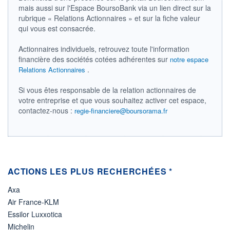
mais aussi sur l'Espace BoursoBank via un lien direct sur la
ÉLIGIBILITÉ
rubrique « Relations Actionnaires » et sur la fiche valeur
Non éligible
qui vous est consacrée.
Boursobank
Actionnaires individuels, retrouvez toute l'information
+ PORTEFEUILLE
+ LISTE
financière des sociétés cotées adhérentes sur
notre espace
.
Relations Actionnaires
Si vous êtes responsable de la relation actionnaires de
votre entreprise et que vous souhaitez activer cet espace,
contactez-nous :
regie-financiere@boursorama.fr
ACTIONS LES PLUS RECHERCHÉES *
Axa
Air France-KLM
Essilor Luxxotica
Michelin