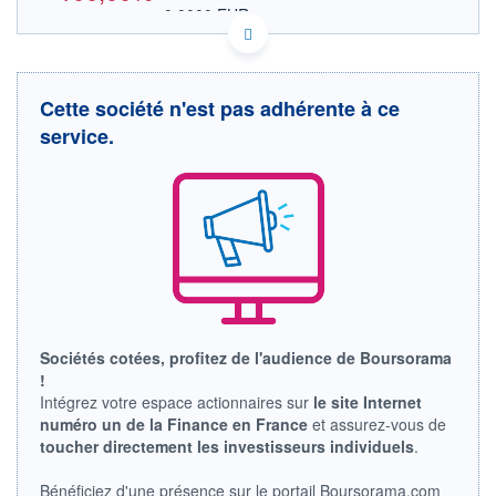
0,0000 EUR
VALEUR INDICATIVE
CA89186Q1019 TOWTF
DONNÉES TEMPS DIFFÉRÉ
Politique d'exécution
Cette société n'est pas adhérente à ce
Cotation sur les autres places
service.
OUVERTURE
CLÔTURE VEILLE
0,0000
0,0050
+ HAUT
+ BAS
0,0000
0,0000
VOLUME
CAPITAL ÉCHANGÉ
0
0,00%
VALORISATION
LIMITE À LA
LIMITE À LA
BAISSE
HAUSSE
Sociétés cotées, profitez de l'audience de Boursorama
0,0000
0,0000
!
RENDEMENT
PER ESTIMÉ
Intégrez votre espace actionnaires sur
le site Internet
ESTIMÉ 2026
2026
numéro un de la Finance en France
et assurez-vous de
-
-
toucher directement les investisseurs individuels
.
DERNIER
ÉCHANGE
Bénéficiez d'une présence sur le portail Boursorama.com
03.06.26 / 18:38:21