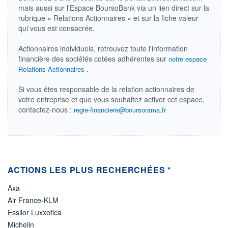
mais aussi sur l'Espace BoursoBank via un lien direct sur la
ÉLIGIBILITÉ
rubrique « Relations Actionnaires » et sur la fiche valeur
Non éligible
qui vous est consacrée.
Boursobank
Actionnaires individuels, retrouvez toute l'information
+ PORTEFEUILLE
+ LISTE
financière des sociétés cotées adhérentes sur
notre espace
.
Relations Actionnaires
Si vous êtes responsable de la relation actionnaires de
votre entreprise et que vous souhaitez activer cet espace,
contactez-nous :
regie-financiere@boursorama.fr
ACTIONS LES PLUS RECHERCHÉES *
Axa
Air France-KLM
Essilor Luxxotica
Michelin