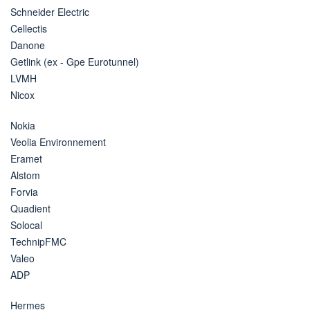
Schneider Electric
Cellectis
Danone
Getlink (ex - Gpe Eurotunnel)
LVMH
Nicox
Nokia
Veolia Environnement
Eramet
Alstom
Forvia
Quadient
Solocal
TechnipFMC
Valeo
ADP
Hermes