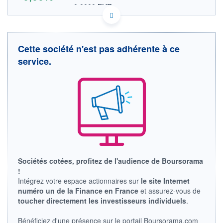
0,0000 EUR
VALEUR INDICATIVE
JP3407000003 SWHOF
DONNÉES TEMPS DIFFÉRÉ
Politique d'exécution
Cette société n'est pas adhérente à ce
Cotation sur les autres places
service.
OUVERTURE
CLÔTURE VEILLE
0,0000
0,0000
+ HAUT
+ BAS
0,0000
0,0000
VOLUME
CAPITAL ÉCHANGÉ
0
0,00%
VALORISATION
LIMITE À LA
LIMITE À LA
BAISSE
HAUSSE
Sociétés cotées, profitez de l'audience de Boursorama
0,0000
0,0000
!
RENDEMENT
PER ESTIMÉ
Intégrez votre espace actionnaires sur
le site Internet
ESTIMÉ 2026
2026
numéro un de la Finance en France
et assurez-vous de
-
-
toucher directement les investisseurs individuels
.
DERNIER
ÉCHANGE
Bénéficiez d'une présence sur le portail Boursorama.com
-