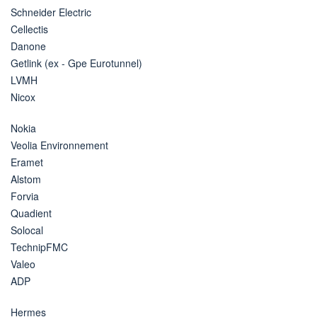
Schneider Electric
Cellectis
Danone
Getlink (ex - Gpe Eurotunnel)
LVMH
Nicox
Nokia
Veolia Environnement
Eramet
Alstom
Forvia
Quadient
Solocal
TechnipFMC
Valeo
ADP
Hermes