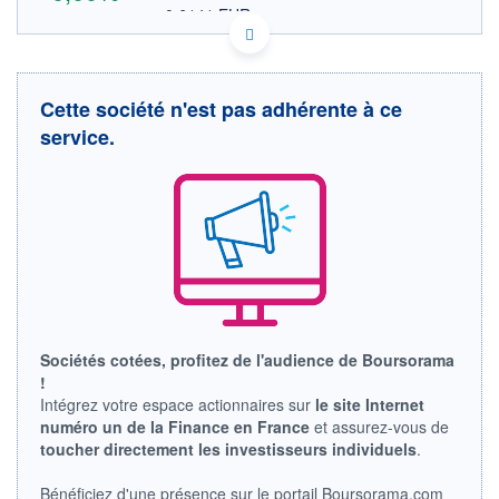
0,6141 EUR
VALEUR INDICATIVE
CA83616J1003 SRRRF
DONNÉES TEMPS DIFFÉRÉ
Politique d'exécution
Cette société n'est pas adhérente à ce
Cotation sur les autres places
service.
OUVERTURE
CLÔTURE VEILLE
0,0000
0,7100
+ HAUT
+ BAS
0,0000
0,0000
VOLUME
CAPITAL ÉCHANGÉ
0
0,00%
VALORISATION
LIMITE À LA
LIMITE À LA
BAISSE
HAUSSE
Sociétés cotées, profitez de l'audience de Boursorama
0,0000
0,0000
!
RENDEMENT
PER ESTIMÉ
Intégrez votre espace actionnaires sur
le site Internet
ESTIMÉ 2026
2026
numéro un de la Finance en France
et assurez-vous de
-
-
toucher directement les investisseurs individuels
.
DERNIER
ÉCHANGE
Bénéficiez d'une présence sur le portail Boursorama.com
29.07.26 / 16:00:09