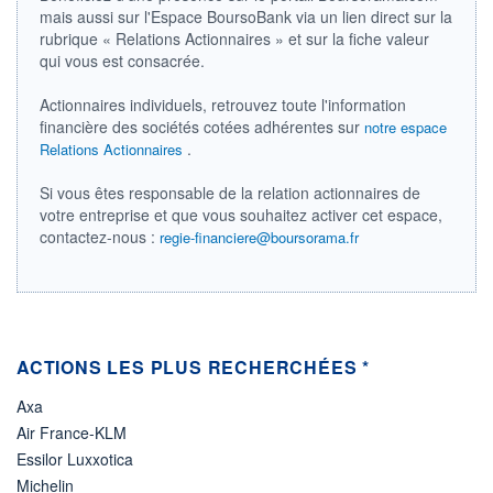
mais aussi sur l'Espace BoursoBank via un lien direct sur la
ÉLIGIBILITÉ
rubrique « Relations Actionnaires » et sur la fiche valeur
Non éligible
qui vous est consacrée.
Boursobank
Actionnaires individuels, retrouvez toute l'information
+ PORTEFEUILLE
+ LISTE
financière des sociétés cotées adhérentes sur
notre espace
.
Relations Actionnaires
Si vous êtes responsable de la relation actionnaires de
votre entreprise et que vous souhaitez activer cet espace,
contactez-nous :
regie-financiere@boursorama.fr
ACTIONS LES PLUS RECHERCHÉES *
Axa
Air France-KLM
Essilor Luxxotica
Michelin