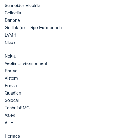
Schneider Electric
Cellectis
Danone
Getlink (ex - Gpe Eurotunnel)
LVMH
Nicox
Nokia
Veolia Environnement
Eramet
Alstom
Forvia
Quadient
Solocal
TechnipFMC
Valeo
ADP
Hermes