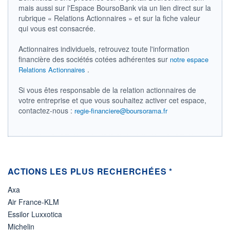
DERNIER
ÉCHANGE
mais aussi sur l'Espace BoursoBank via un lien direct sur la
15.04.24 / 21:52:58
rubrique « Relations Actionnaires » et sur la fiche valeur
qui vous est consacrée.
ÉLIGIBILITÉ
Non éligible
Boursobank
Actionnaires individuels, retrouvez toute l'information
financière des sociétés cotées adhérentes sur
notre espace
.
Relations Actionnaires
+ PORTEFEUILLE
+ LISTE
Si vous êtes responsable de la relation actionnaires de
votre entreprise et que vous souhaitez activer cet espace,
contactez-nous :
regie-financiere@boursorama.fr
ACTIONS LES PLUS RECHERCHÉES *
Axa
Air France-KLM
Essilor Luxxotica
Michelin