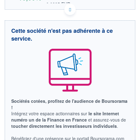
0,0285 EUR
VALEUR INDICATIVE
US83587F2020 SRNEQ
DONNÉES TEMPS DIFFÉRÉ
Politique d'exécution
Cette société n'est pas adhérente à ce
Cotation sur les autres places
service.
OUVERTURE
CLÔTURE VEILLE
0,0160
0,0300
+ HAUT
+ BAS
0,0848
0,0140
VOLUME
CAPITAL ÉCHANGÉ
1 981 522
0,36%
VALORISATION
CAPI.
BOURSIÈRE
18 MUSD
185 MUSD
Sociétés cotées, profitez de l'audience de Boursorama
LIMITE À LA
LIMITE À LA
BAISSE
HAUSSE
!
0,0000
0,0000
Intégrez votre espace actionnaires sur
le site Internet
numéro un de la Finance en France
et assurez-vous de
RENDEMENT
PER ESTIMÉ
ESTIMÉ 2026
2026
toucher directement les investisseurs individuels
.
-
-
Bénéficiez d'une présence sur le portail Boursorama.com