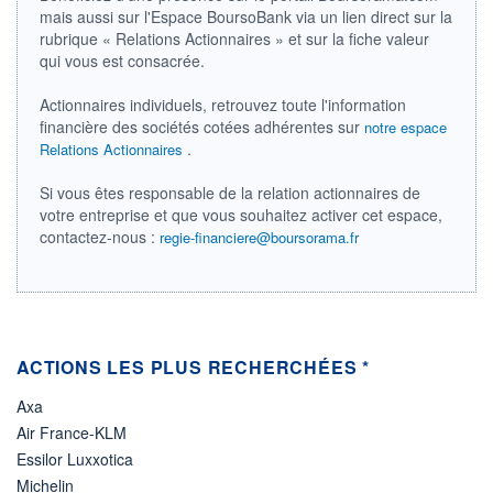
mais aussi sur l'Espace BoursoBank via un lien direct sur la
05.08.26 / 15:30:05
rubrique « Relations Actionnaires » et sur la fiche valeur
ÉLIGIBILITÉ
qui vous est consacrée.
Non éligible
Boursobank
Actionnaires individuels, retrouvez toute l'information
financière des sociétés cotées adhérentes sur
notre espace
+ PORTEFEUILLE
+ LISTE
.
Relations Actionnaires
Si vous êtes responsable de la relation actionnaires de
votre entreprise et que vous souhaitez activer cet espace,
contactez-nous :
regie-financiere@boursorama.fr
ACTIONS LES PLUS RECHERCHÉES *
Axa
Air France-KLM
Essilor Luxxotica
Michelin