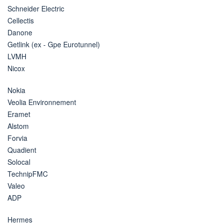
Schneider Electric
Cellectis
Danone
Getlink (ex - Gpe Eurotunnel)
LVMH
Nicox
Nokia
Veolia Environnement
Eramet
Alstom
Forvia
Quadient
Solocal
TechnipFMC
Valeo
ADP
Hermes