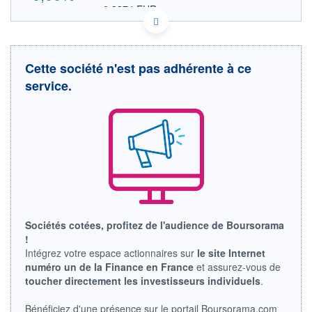
0,3374 EUR
VALEUR INDICATIVE
SE0002478776 SNZZF
DONNÉES TEMPS DIFFÉRÉ
Politique d'exécution
Cette société n'est pas adhérente à ce
Cotation sur les autres places
service.
OUVERTURE
CLÔTURE VEILLE
0,0000
0,3900
+ HAUT
+ BAS
0,0000
0,0000
VOLUME
CAPITAL ÉCHANGÉ
0
0,00%
VALORISATION
61 MUSD
LIMITE À LA
LIMITE À LA
Sociétés cotées, profitez de l'audience de Boursorama
BAISSE
HAUSSE
!
0,0000
0,0000
Intégrez votre espace actionnaires sur
le site Internet
RENDEMENT
PER ESTIMÉ
numéro un de la Finance en France
et assurez-vous de
ESTIMÉ 2026
2026
toucher directement les investisseurs individuels
.
-
-
DERNIER
Bénéficiez d'une présence sur le portail Boursorama.com
ÉCHANGE