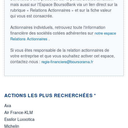
mais aussi sur l'Espace BoursoBank via un lien direct sur la
ÉLIGIBILITÉ
rubrique « Relations Actionnaires » et sur la fiche valeur
Non éligible
qui vous est consacrée.
Boursobank
Actionnaires individuels, retrouvez toute l'information
+ PORTEFEUILLE
+ LISTE
financière des sociétés cotées adhérentes sur
notre espace
.
Relations Actionnaires
Si vous êtes responsable de la relation actionnaires de
votre entreprise et que vous souhaitez activer cet espace,
contactez-nous :
regie-financiere@boursorama.fr
ACTIONS LES PLUS RECHERCHÉES *
Axa
Air France-KLM
Essilor Luxxotica
Michelin