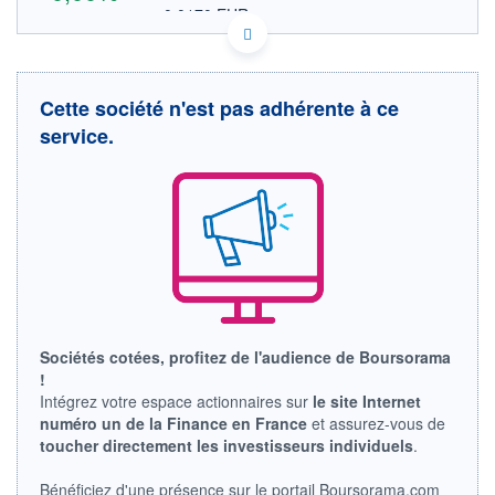
0,0170 EUR
VALEUR INDICATIVE
CA75080K2092 RNCYF
DONNÉES TEMPS DIFFÉRÉ
Politique d'exécution
Cette société n'est pas adhérente à ce
Cotation sur les autres places
service.
OUVERTURE
CLÔTURE VEILLE
0,0000
0,0196
+ HAUT
+ BAS
0,0000
0,0000
VOLUME
CAPITAL ÉCHANGÉ
0
0,00%
VALORISATION
LIMITE À LA
LIMITE À LA
BAISSE
HAUSSE
Sociétés cotées, profitez de l'audience de Boursorama
0,0000
0,0000
!
RENDEMENT
PER ESTIMÉ
Intégrez votre espace actionnaires sur
le site Internet
ESTIMÉ 2026
2026
numéro un de la Finance en France
et assurez-vous de
-
-
toucher directement les investisseurs individuels
.
DERNIER
ÉCHANGE
Bénéficiez d'une présence sur le portail Boursorama.com
22.04.26 / 15:30:14