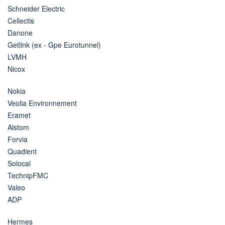
Schneider Electric
Cellectis
Danone
Getlink (ex - Gpe Eurotunnel)
LVMH
Nicox
Nokia
Veolia Environnement
Eramet
Alstom
Forvia
Quadient
Solocal
TechnipFMC
Valeo
ADP
Hermes