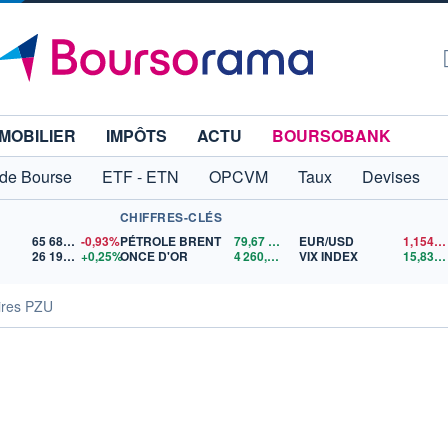
MOBILIER
IMPÔTS
ACTU
BOURSOBANK
 de Bourse
ETF - ETN
OPCVM
Taux
Devises
CHIFFRES-CLÉS
65 683,26
-0,93%
PÉTROLE BRENT
79,67
$US
EUR/USD
1,1546
26 190,97
+0,25%
ONCE D'OR
4 260,88
$US
VIX INDEX
15,83
$
ires PZU