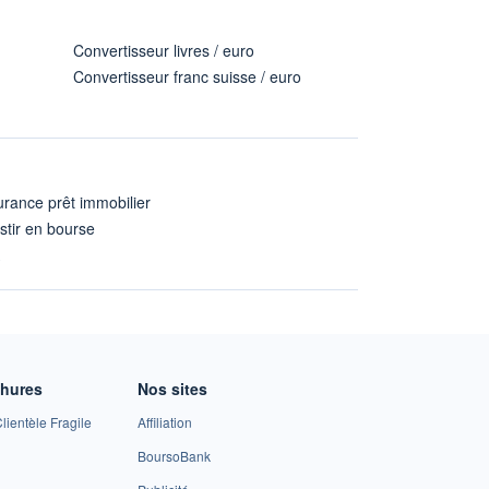
Convertisseur livres / euro
Convertisseur franc suisse / euro
rance prêt immobilier
stir en bourse
A
chures
Nos sites
lientèle Fragile
Affiliation
BoursoBank