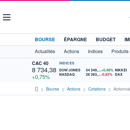
Menu
BOURSE
ÉPARGNE
BUDGET
IM
Actualités
Actions
Indices
Produits
CAC 40
INDICES
8 734,38
DOW JONES
54 349,12
+0,49%
NIKKEI
NASDAQ
26 363,44
-0,83%
DAX
+0,75%
Bourse
Actions
Cotations
Actionna