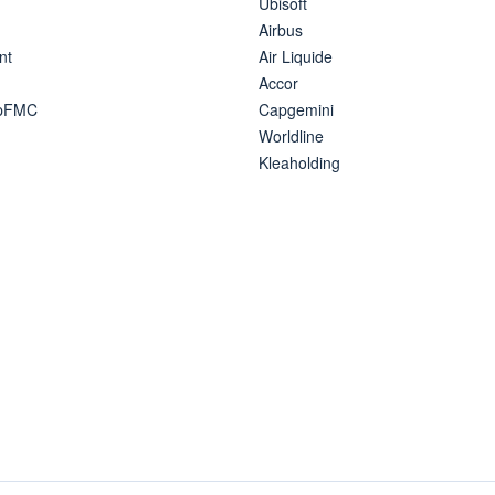
Ubisoft
Airbus
nt
Air Liquide
Accor
ipFMC
Capgemini
Worldline
Kleaholding