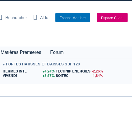
Rechercher
Aide
Espace Membre
Espace Client
Matières Premières
Forum
+ FORTES HAUSSES ET BAISSES SBF 120
$US
HERMES INTL
+4,24%
TECHNIP ENERGIES
-2,26%
US
VIVENDI
+3,57%
SOITEC
-1,84%