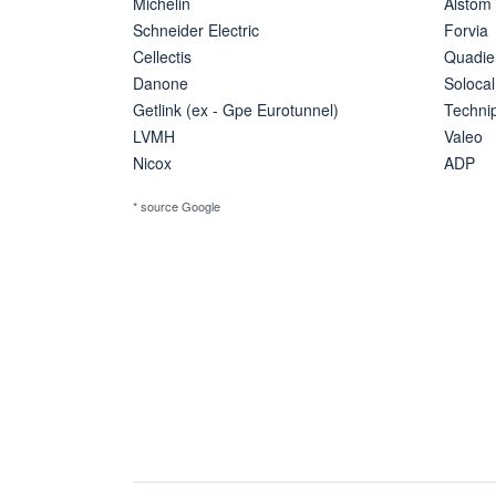
Michelin
Alstom
Schneider Electric
Forvia
Cellectis
Quadie
Danone
Solocal
Getlink (ex - Gpe Eurotunnel)
Techn
LVMH
Valeo
Nicox
ADP
* source Google