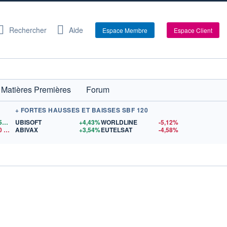
Rechercher
Aide
Espace Membre
Espace Client
Matières Premières
Forum
+ FORTES HAUSSES ET BAISSES SBF 120
1,1559
$US
UBISOFT
+4,43%
WORLDLINE
-5,12%
0
$US
ABIVAX
+3,54%
EUTELSAT
-4,58%