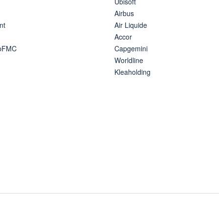
Ubisoft
Airbus
nt
Air Liquide
Accor
ipFMC
Capgemini
Worldline
Kleaholding