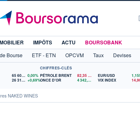
MOBILIER
IMPÔTS
ACTU
BOURSOBANK
 de Bourse
ETF - ETN
OPCVM
Taux
Devises
CHIFFRES-CLÉS
65 606,71
0,00%
PÉTROLE BRENT
82,35
$US
EUR/USD
26 319,45
+0,69%
ONCE D'OR
4 342,26
$US
VIX INDEX
14,9
aires NAKED WINES