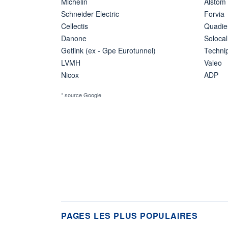
Michelin
Alstom
Schneider Electric
Forvia
Cellectis
Quadie
Danone
Solocal
Getlink (ex - Gpe Eurotunnel)
Techn
LVMH
Valeo
Nicox
ADP
* source Google
PAGES LES PLUS POPULAIRES