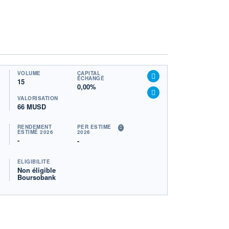
VOLUME
CAPITAL
ÉCHANGÉ
15
0,00%
VALORISATION
66 MUSD
RENDEMENT
PER ESTIMÉ
ESTIMÉ 2026
2026
-
-
ÉLIGIBILITÉ
Non éligible
Boursobank