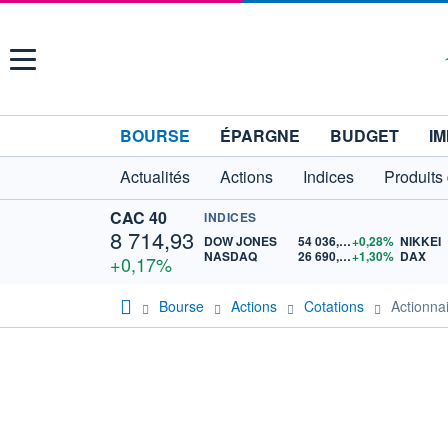
Menu
BOURSE
ÉPARGNE
BUDGET
IM
Actualités
Actions
Indices
Produits
CAC 40
INDICES
8 714,93
DOW JONES
54 036,93
+0,28%
NIKKEI
NASDAQ
26 690,62
+1,30%
DAX
+0,17%
Bourse
Actions
Cotations
Actionn