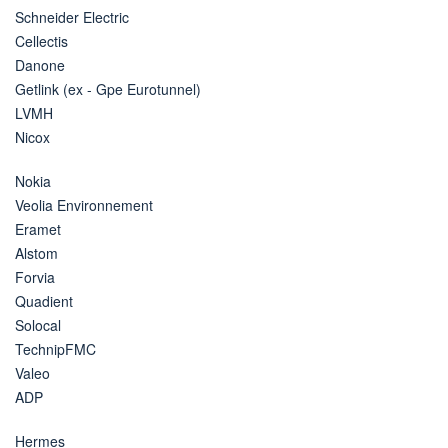
Schneider Electric
Cellectis
Danone
Getlink (ex - Gpe Eurotunnel)
LVMH
Nicox
Nokia
Veolia Environnement
Eramet
Alstom
Forvia
Quadient
Solocal
TechnipFMC
Valeo
ADP
Hermes