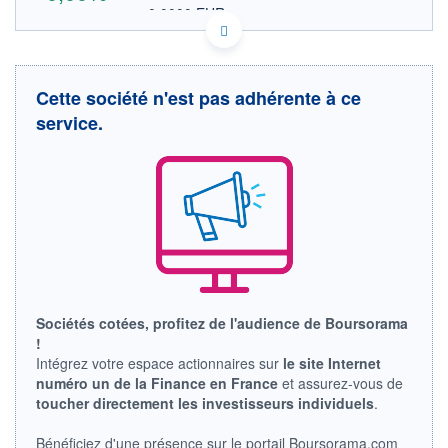
0,0000 EUR
VALEUR INDICATIVE
CA70344Q2099 NVTQD
DONNÉES TEMPS DIFFÉRÉ
Politique d'exécution
Cette société n'est pas adhérente à ce
Cotation sur les autres places
service.
OUVERTURE
CLÔTURE VEILLE
0,0000
0,0000
+ HAUT
+ BAS
0,0000
0,0000
VOLUME
CAPITAL ÉCHANGÉ
0
0,00%
VALORISATION
LIMITE À LA
LIMITE À LA
BAISSE
HAUSSE
Sociétés cotées, profitez de l'audience de Boursorama
0,0000
0,0000
!
RENDEMENT
PER ESTIMÉ
Intégrez votre espace actionnaires sur
le site Internet
ESTIMÉ 2026
2026
numéro un de la Finance en France
et assurez-vous de
-
-
toucher directement les investisseurs individuels
.
DERNIER
ÉCHANGE
Bénéficiez d'une présence sur le portail Boursorama.com
-