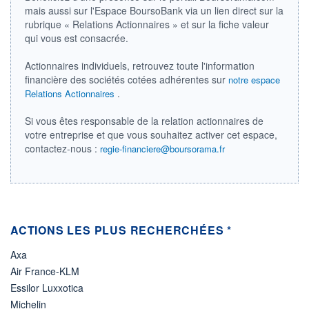
mais aussi sur l'Espace BoursoBank via un lien direct sur la
ÉLIGIBILITÉ
rubrique « Relations Actionnaires » et sur la fiche valeur
Non éligible
qui vous est consacrée.
Boursobank
Actionnaires individuels, retrouvez toute l'information
+ PORTEFEUILLE
+ LISTE
financière des sociétés cotées adhérentes sur
notre espace
.
Relations Actionnaires
Si vous êtes responsable de la relation actionnaires de
votre entreprise et que vous souhaitez activer cet espace,
contactez-nous :
regie-financiere@boursorama.fr
ACTIONS LES PLUS RECHERCHÉES *
Axa
Air France-KLM
Essilor Luxxotica
Michelin