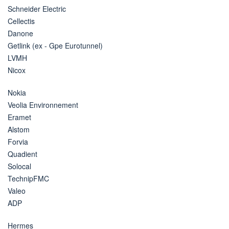
Schneider Electric
Cellectis
Danone
Getlink (ex - Gpe Eurotunnel)
LVMH
Nicox
Nokia
Veolia Environnement
Eramet
Alstom
Forvia
Quadient
Solocal
TechnipFMC
Valeo
ADP
Hermes