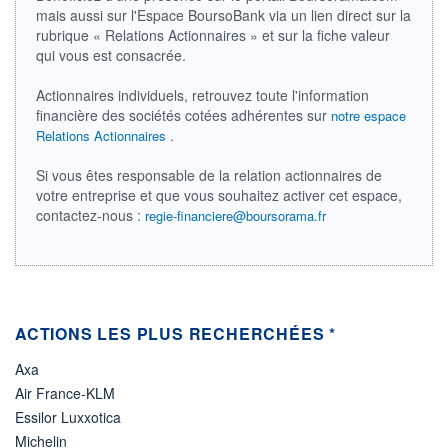
LIMITE À LA
LIMITE À LA
mais aussi sur l'Espace BoursoBank via un lien direct sur la
BAISSE
HAUSSE
0,0000
0,0000
rubrique « Relations Actionnaires » et sur la fiche valeur
qui vous est consacrée.
RENDEMENT
PER ESTIMÉ
ESTIMÉ 2026
2026
-
-
Actionnaires individuels, retrouvez toute l'information
financière des sociétés cotées adhérentes sur
notre espace
DERNIER
.
Relations Actionnaires
ÉCHANGE
07.08.26 / 21:39:47
Si vous êtes responsable de la relation actionnaires de
ÉLIGIBILITÉ
votre entreprise et que vous souhaitez activer cet espace,
Non éligible
contactez-nous :
Boursobank
regie-financiere@boursorama.fr
+ PORTEFEUILLE
+ LISTE
ACTIONS LES PLUS RECHERCHÉES *
Axa
Air France-KLM
Essilor Luxxotica
Michelin