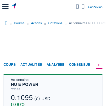
Menu
Connexion
Bourse
Actions
Cotations
Actionnaires NU E POW
COURS
ACTUALITÉS
ANALYSES
CONSENSUS
Actionnaires
SOCIÉTÉ
NU E POWER
HISTORIQUE
OTCBB
0,1095
(c)
ACTIONNAIRES
USD
0,00%