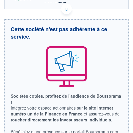
0,0947 EUR
VALEUR INDICATIVE
CA6699882065 NUEPF
DONNÉES TEMPS DIFFÉRÉ
Politique d'exécution
Cette société n'est pas adhérente à ce
Cotation sur les autres places
service.
0,110
0,105
0,100
0,095
18h03
19h51
OUVERTURE
CLÔTURE VEILLE
0,0996
0,1095
Sociétés cotées, profitez de l'audience de Boursorama
+ HAUT
+ BAS
!
0,1095
0,0996
Intégrez votre espace actionnaires sur
le site Internet
numéro un de la Finance en France
et assurez-vous de
VOLUME
CAPITAL ÉCHANGÉ
1 220
0,00%
toucher directement les investisseurs individuels
.
VALORISATION
Bénéficiez d'une présence sur le portail Boursorama.com