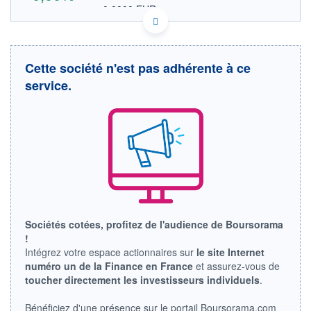
0,0000 EUR
VALEUR INDICATIVE
US67061E4017 NMTMP
DONNÉES TEMPS DIFFÉRÉ
Politique d'exécution
Cette société n'est pas adhérente à ce
Cotation sur les autres places
service.
OUVERTURE
CLÔTURE VEILLE
0,0000
0,0000
+ HAUT
+ BAS
0,0000
0,0000
VOLUME
CAPITAL ÉCHANGÉ
0
0,00%
VALORISATION
LIMITE À LA
LIMITE À LA
BAISSE
HAUSSE
Sociétés cotées, profitez de l'audience de Boursorama
0,0000
0,0000
!
RENDEMENT
PER ESTIMÉ
Intégrez votre espace actionnaires sur
le site Internet
ESTIMÉ 2026
2026
numéro un de la Finance en France
et assurez-vous de
-
-
toucher directement les investisseurs individuels
.
DERNIER
ÉCHANGE
Bénéficiez d'une présence sur le portail Boursorama.com
-