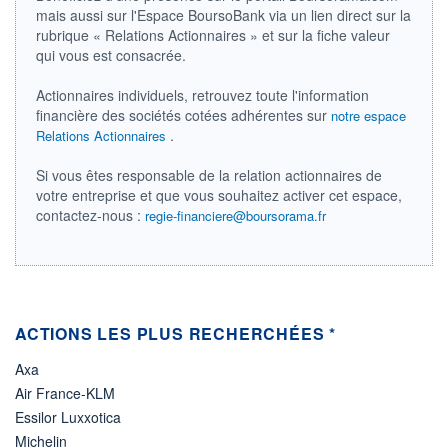
mais aussi sur l'Espace BoursoBank via un lien direct sur la
ÉLIGIBILITÉ
rubrique « Relations Actionnaires » et sur la fiche valeur
Non éligible
qui vous est consacrée.
Boursobank
Actionnaires individuels, retrouvez toute l'information
+ PORTEFEUILLE
+ LISTE
financière des sociétés cotées adhérentes sur
notre espace
.
Relations Actionnaires
Si vous êtes responsable de la relation actionnaires de
votre entreprise et que vous souhaitez activer cet espace,
contactez-nous :
regie-financiere@boursorama.fr
ACTIONS LES PLUS RECHERCHÉES *
Axa
Air France-KLM
Essilor Luxxotica
Michelin