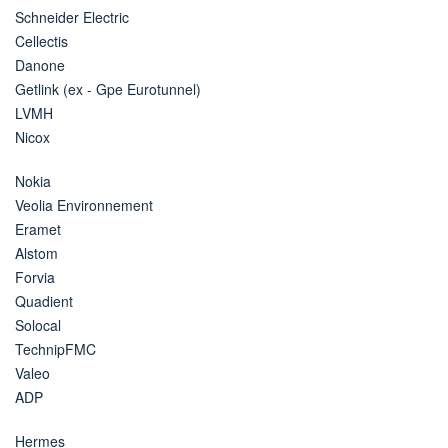
Schneider Electric
Cellectis
Danone
Getlink (ex - Gpe Eurotunnel)
LVMH
Nicox
Nokia
Veolia Environnement
Eramet
Alstom
Forvia
Quadient
Solocal
TechnipFMC
Valeo
ADP
Hermes