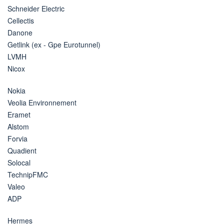
Schneider Electric
Cellectis
Danone
Getlink (ex - Gpe Eurotunnel)
LVMH
Nicox
Nokia
Veolia Environnement
Eramet
Alstom
Forvia
Quadient
Solocal
TechnipFMC
Valeo
ADP
Hermes