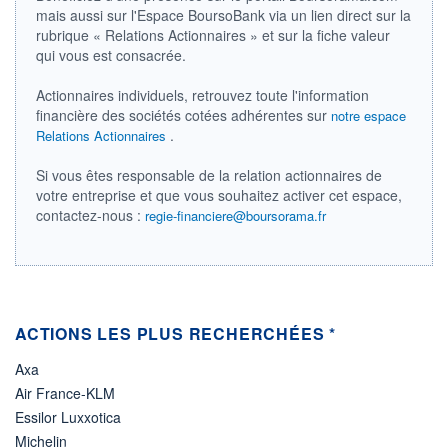
mais aussi sur l'Espace BoursoBank via un lien direct sur la
ÉLIGIBILITÉ
rubrique « Relations Actionnaires » et sur la fiche valeur
Non éligible
qui vous est consacrée.
Boursobank
Actionnaires individuels, retrouvez toute l'information
+ PORTEFEUILLE
+ LISTE
financière des sociétés cotées adhérentes sur
notre espace
.
Relations Actionnaires
Si vous êtes responsable de la relation actionnaires de
votre entreprise et que vous souhaitez activer cet espace,
contactez-nous :
regie-financiere@boursorama.fr
ACTIONS LES PLUS RECHERCHÉES *
Axa
Air France-KLM
Essilor Luxxotica
Michelin