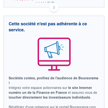
0,0000 EUR
VALEUR INDICATIVE
CA5634991023 MKRYF
DONNÉES TEMPS DIFFÉRÉ
Politique d'exécution
Cette société n'est pas adhérente à ce
Cotation sur les autres places
service.
OUVERTURE
CLÔTURE VEILLE
0,0000
0,0030
+ HAUT
+ BAS
0,0000
0,0000
VOLUME
CAPITAL ÉCHANGÉ
0
0,00%
VALORISATION
LIMITE À LA
LIMITE À LA
BAISSE
HAUSSE
Sociétés cotées, profitez de l'audience de Boursorama
0,0000
0,0000
!
RENDEMENT
PER ESTIMÉ
Intégrez votre espace actionnaires sur
le site Internet
ESTIMÉ 2026
2026
numéro un de la Finance en France
et assurez-vous de
-
-
toucher directement les investisseurs individuels
.
DERNIER
ÉCHANGE
Bénéficiez d'une présence sur le portail Boursorama.com
07.10.25 / 18:06:47