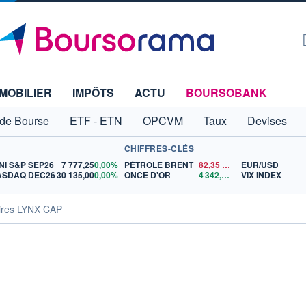
MOBILIER
IMPÔTS
ACTU
BOURSOBANK
 de Bourse
ETF - ETN
OPCVM
Taux
Devises
CHIFFRES-CLÉS
NI S&P SEP26
7 777,25
0,00%
PÉTROLE BRENT
82,35
$US
EUR/USD
ASDAQ DEC26
30 135,00
0,00%
ONCE D'OR
4 342,26
$US
VIX INDEX
ires LYNX CAP