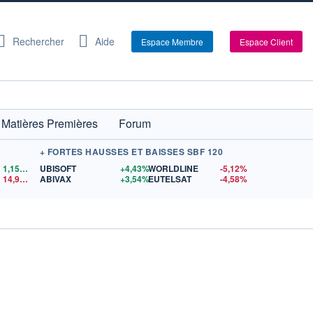
Rechercher
Aide
Espace Membre
Espace Client
Matières Premières
Forum
+ FORTES HAUSSES ET BAISSES SBF 120
1,1559
$US
UBISOFT
+4,43%
WORLDLINE
-5,12%
14,90
$US
ABIVAX
+3,54%
EUTELSAT
-4,58%