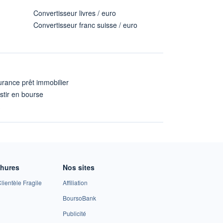
Convertisseur livres / euro
Convertisseur franc suisse / euro
rance prêt immobilier
stir en bourse
A
chures
Nos sites
lientèle Fragile
Affiliation
BoursoBank
Publicité