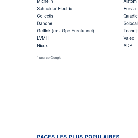
Michelin
Alstom
Schneider Electric
Forvia
Cellectis
Quadie
Danone
Solocal
Getlink (ex - Gpe Eurotunnel)
Techn
LVMH
Valeo
Nicox
ADP
* source Google
PAGES LES PLUS POPULAIRES