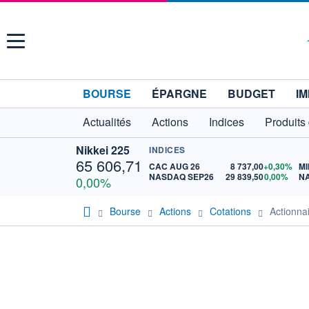
Menu
BOURSE
ÉPARGNE
BUDGET
IM
Actualités
Actions
Indices
Produits
Nikkei 225
INDICES
65 606,71
CAC AUG 26
8 737,00
+0,30%
MI
NASDAQ SEP26
29 839,50
0,00%
N
0,00%
Bourse
Actions
Cotations
Actionna