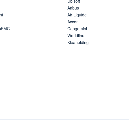
Ubisoft
Airbus
nt
Air Liquide
Accor
ipFMC
Capgemini
Worldline
Kleaholding