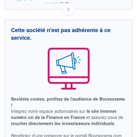
0,0260 EUR
VALEUR INDICATIVE
VGG5433N1087 LTESF
DONNÉES TEMPS DIFFÉRÉ
Politique d'exécution
Cette société n'est pas adhérente à ce
Cotation sur les autres places
service.
OUVERTURE
CLÔTURE VEILLE
0,0000
0,0300
+ HAUT
+ BAS
0,0000
0,0000
VOLUME
CAPITAL ÉCHANGÉ
0
0,00%
VALORISATION
LIMITE À LA
LIMITE À LA
BAISSE
HAUSSE
Sociétés cotées, profitez de l'audience de Boursorama
0,0000
0,0000
!
RENDEMENT
PER ESTIMÉ
Intégrez votre espace actionnaires sur
le site Internet
ESTIMÉ 2026
2026
numéro un de la Finance en France
et assurez-vous de
-
-
toucher directement les investisseurs individuels
.
DERNIER
ÉCHANGE
Bénéficiez d'une présence sur le portail Boursorama.com
04.08.26 / 18:00:08