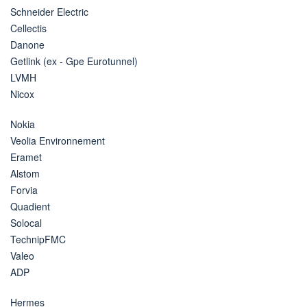
Schneider Electric
Cellectis
Danone
Getlink (ex - Gpe Eurotunnel)
LVMH
Nicox
Nokia
Veolia Environnement
Eramet
Alstom
Forvia
Quadient
Solocal
TechnipFMC
Valeo
ADP
Hermes