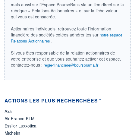
mais aussi sur l'Espace BoursoBank via un lien direct sur la
ÉLIGIBILITÉ
rubrique « Relations Actionnaires » et sur la fiche valeur
Non éligible
qui vous est consacrée.
Boursobank
Actionnaires individuels, retrouvez toute l'information
+ PORTEFEUILLE
+ LISTE
financière des sociétés cotées adhérentes sur
notre espace
.
Relations Actionnaires
Si vous êtes responsable de la relation actionnaires de
votre entreprise et que vous souhaitez activer cet espace,
contactez-nous :
regie-financiere@boursorama.fr
ACTIONS LES PLUS RECHERCHÉES *
Axa
Air France-KLM
Essilor Luxxotica
Michelin