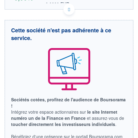
0,0000 EUR
VALEUR INDICATIVE
CA3609521057 HNKPD
DONNÉES TEMPS DIFFÉRÉ
Politique d'exécution
Cette société n'est pas adhérente à ce
Cotation sur les autres places
service.
OUVERTURE
CLÔTURE VEILLE
0,0000
0,0000
+ HAUT
+ BAS
0,0000
0,0000
VOLUME
CAPITAL ÉCHANGÉ
0
0,00%
VALORISATION
CAPI.
BOURSIÈRE
24 MCAD
Sociétés cotées, profitez de l'audience de Boursorama
LIMITE À LA
LIMITE À LA
BAISSE
HAUSSE
!
0,0000
0,0000
Intégrez votre espace actionnaires sur
le site Internet
numéro un de la Finance en France
et assurez-vous de
RENDEMENT
PER ESTIMÉ
ESTIMÉ 2026
2026
toucher directement les investisseurs individuels
.
-
-
Bénéficiez d'une présence sur le portail Boursorama.com