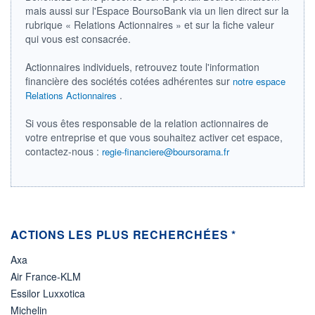
DERNIER
ÉCHANGE
mais aussi sur l'Espace BoursoBank via un lien direct sur la
-
rubrique « Relations Actionnaires » et sur la fiche valeur
qui vous est consacrée.
ÉLIGIBILITÉ
Non éligible
Boursobank
Actionnaires individuels, retrouvez toute l'information
financière des sociétés cotées adhérentes sur
notre espace
.
Relations Actionnaires
+ PORTEFEUILLE
+ LISTE
Si vous êtes responsable de la relation actionnaires de
votre entreprise et que vous souhaitez activer cet espace,
contactez-nous :
regie-financiere@boursorama.fr
ACTIONS LES PLUS RECHERCHÉES *
Axa
Air France-KLM
Essilor Luxxotica
Michelin