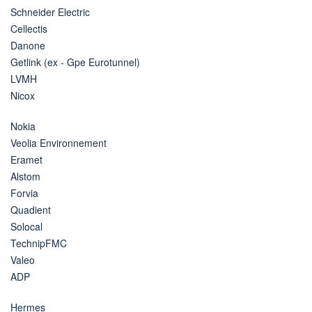
Schneider Electric
Cellectis
Danone
Getlink (ex - Gpe Eurotunnel)
LVMH
Nicox
Nokia
Veolia Environnement
Eramet
Alstom
Forvia
Quadient
Solocal
TechnipFMC
Valeo
ADP
Hermes