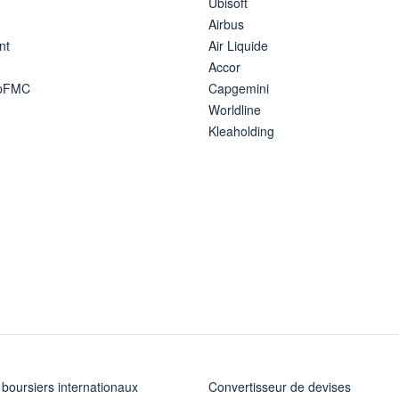
Ubisoft
Airbus
nt
Air Liquide
Accor
ipFMC
Capgemini
Worldline
Kleaholding
 boursiers internationaux
Convertisseur de devises