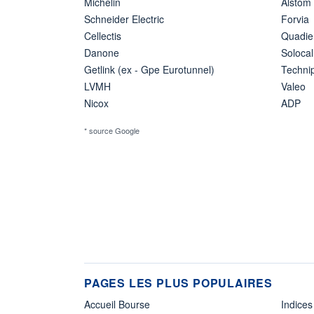
Michelin
Alstom
Schneider Electric
Forvia
Cellectis
Quadie
Danone
Solocal
Getlink (ex - Gpe Eurotunnel)
Techn
LVMH
Valeo
Nicox
ADP
* source Google
PAGES LES PLUS POPULAIRES
Accueil Bourse
Indices