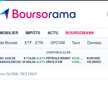
MOBILIER
IMPÔTS
ACTU
BOURSOBANK
 de Bourse
ETF - ETN
OPCVM
Taux
Devises
CHIFFRES-CLÉS
AC AUG 26
8 718,00
+0,41%
PÉTROLE BRENT
83,02
$US
EUR/USD
ASDAQ DEC26
29 858,50
+0,21%
ONCE D'OR
4 245,92
$US
VIX INDEX
aires GLOBAL RES ENGY