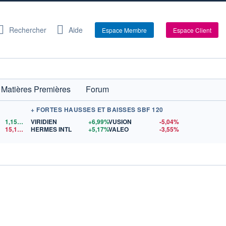
Rechercher
Aide
Espace Membre
Espace Client
Matières Premières
Forum
+ FORTES HAUSSES ET BAISSES SBF 120
1,1524
$US
VIRIDIEN
+6,99%
VUSION
-5,04%
15,15
$US
HERMES INTL
+5,17%
VALEO
-3,55%