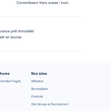
Convertisseur franc suisse / euro
rance prêt immobilier
stir en bourse
A
chures
Nos sites
lientèle Fragile
Affiliation
BoursoBank
Publicité
Site Groupe & Recrutement