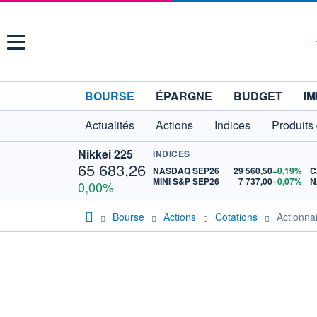
Menu
BOURSE
ÉPARGNE
BUDGET
IM
Actualités
Actions
Indices
Produits
Nikkei 225
INDICES
65 683,26
NASDAQ SEP26
29 560,50
+0,19%
C
MINI S&P SEP26
7 737,00
+0,07%
N
0,00%
Bourse
Actions
Cotations
Actionn