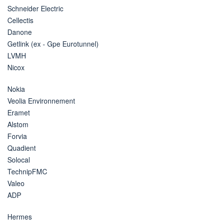
Schneider Electric
Cellectis
Danone
Getlink (ex - Gpe Eurotunnel)
LVMH
Nicox
Nokia
Veolia Environnement
Eramet
Alstom
Forvia
Quadient
Solocal
TechnipFMC
Valeo
ADP
Hermes