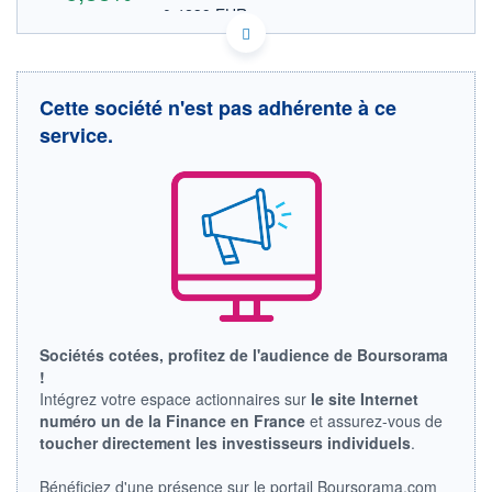
0,4239 EUR
VALEUR INDICATIVE
CA34964F1099 FTBYF
DONNÉES TEMPS DIFFÉRÉ
Politique d'exécution
Cette société n'est pas adhérente à ce
Cotation sur les autres places
service.
OUVERTURE
CLÔTURE VEILLE
0,4785
0,4585
+ HAUT
+ BAS
0,4900
0,4785
VOLUME
CAPITAL ÉCHANGÉ
7 039
0,00%
VALORISATION
LIMITE À LA
LIMITE À LA
BAISSE
HAUSSE
Sociétés cotées, profitez de l'audience de Boursorama
0,0000
0,0000
!
RENDEMENT
PER ESTIMÉ
Intégrez votre espace actionnaires sur
le site Internet
ESTIMÉ 2026
2026
numéro un de la Finance en France
et assurez-vous de
-
-
toucher directement les investisseurs individuels
.
DERNIER
ÉCHANGE
Bénéficiez d'une présence sur le portail Boursorama.com
07.08.26 / 15:47:03