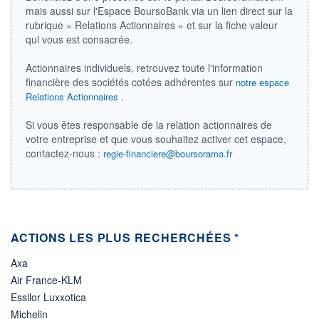
mais aussi sur l'Espace BoursoBank via un lien direct sur la
ÉLIGIBILITÉ
rubrique « Relations Actionnaires » et sur la fiche valeur
Non éligible
qui vous est consacrée.
Boursobank
Actionnaires individuels, retrouvez toute l'information
+ PORTEFEUILLE
+ LISTE
financière des sociétés cotées adhérentes sur
notre espace
.
Relations Actionnaires
Si vous êtes responsable de la relation actionnaires de
votre entreprise et que vous souhaitez activer cet espace,
contactez-nous :
regie-financiere@boursorama.fr
ACTIONS LES PLUS RECHERCHÉES *
Axa
Air France-KLM
Essilor Luxxotica
Michelin