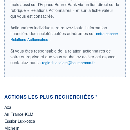
LIMITE À LA
LIMITE À LA
mais aussi sur l'Espace BoursoBank via un lien direct sur la
BAISSE
HAUSSE
0,0000
0,0000
rubrique « Relations Actionnaires » et sur la fiche valeur
qui vous est consacrée.
RENDEMENT
PER ESTIMÉ
ESTIMÉ 2026
2026
-
-
Actionnaires individuels, retrouvez toute l'information
financière des sociétés cotées adhérentes sur
notre espace
DERNIER
.
Relations Actionnaires
ÉCHANGE
07.08.26 / 21:38:25
Si vous êtes responsable de la relation actionnaires de
ÉLIGIBILITÉ
votre entreprise et que vous souhaitez activer cet espace,
Non éligible
contactez-nous :
Boursobank
regie-financiere@boursorama.fr
+ PORTEFEUILLE
+ LISTE
ACTIONS LES PLUS RECHERCHÉES *
Axa
Air France-KLM
Essilor Luxxotica
Michelin