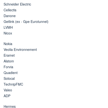
Schneider Electric
Cellectis
Danone
Getlink (ex - Gpe Eurotunnel)
LVMH
Nicox
Nokia
Veolia Environnement
Eramet
Alstom
Forvia
Quadient
Solocal
TechnipFMC
Valeo
ADP
Hermes