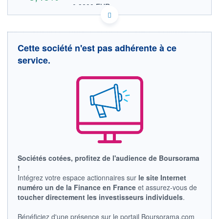
0,3288 EUR
VALEUR INDICATIVE
CA29643L2049 ESAUF
DONNÉES TEMPS DIFFÉRÉ
Politique d'exécution
Cette société n'est pas adhérente à ce
Cotation sur les autres places
service.
0,38
0,37
0,36
0,35
0,34
17h32
19h34
21h36
OUVERTURE
CLÔTURE VEILLE
0,3515
0,3503
Sociétés cotées, profitez de l'audience de Boursorama
+ HAUT
+ BAS
!
0,3800
0,3482
Intégrez votre espace actionnaires sur
le site Internet
numéro un de la Finance en France
et assurez-vous de
VOLUME
CAPITAL ÉCHANGÉ
137 900
0,00%
toucher directement les investisseurs individuels
.
VALORISATION
Bénéficiez d'une présence sur le portail Boursorama.com