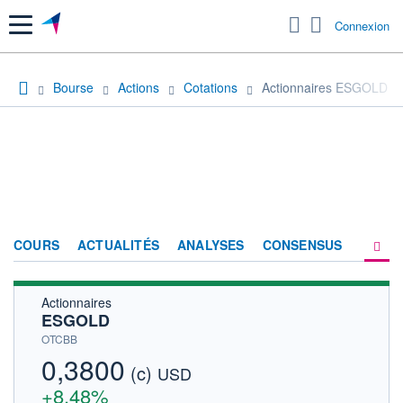
Menu
Connexion
Bourse
Actions
Cotations
Actionnaires ESGOLD
COURS
ACTUALITÉS
ANALYSES
CONSENSUS
Actionnaires
SOCIÉTÉ
ESGOLD
HISTORIQUE
OTCBB
0,3800
(c)
ACTIONNAIRES
USD
+8,48%