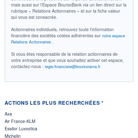
mais aussi sur l'Espace BoursoBank via un lien direct sur la
ÉLIGIBILITÉ
rubrique « Relations Actionnaires » et sur la fiche valeur
Non éligible
qui vous est consacrée.
Boursobank
Actionnaires individuels, retrouvez toute l'information
+ PORTEFEUILLE
+ LISTE
financière des sociétés cotées adhérentes sur
notre espace
.
Relations Actionnaires
Si vous êtes responsable de la relation actionnaires de
votre entreprise et que vous souhaitez activer cet espace,
contactez-nous :
regie-financiere@boursorama.fr
ACTIONS LES PLUS RECHERCHÉES *
Axa
Air France-KLM
Essilor Luxxotica
Michelin