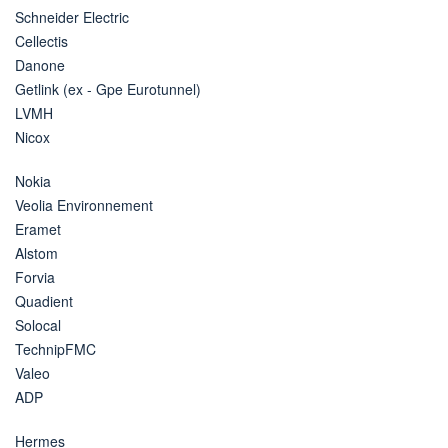
Schneider Electric
Cellectis
Danone
Getlink (ex - Gpe Eurotunnel)
LVMH
Nicox
Nokia
Veolia Environnement
Eramet
Alstom
Forvia
Quadient
Solocal
TechnipFMC
Valeo
ADP
Hermes