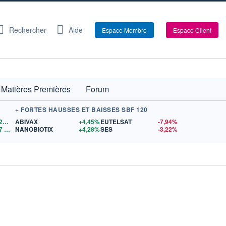
Rechercher
Aide
Espace Membre
Espace Client
Matières Premières
Forum
+ FORTES HAUSSES ET BAISSES SBF 120
1,1528
$US
ABIVAX
+4,45%
EUTELSAT
-7,94%
7
$US
NANOBIOTIX
+4,28%
SES
-3,22%