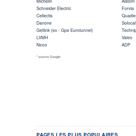
Michelin
Alstom
Schneider Electric
Forvia
Cellectis
Quadie
Danone
Solocal
Getlink (ex - Gpe Eurotunnel)
Techn
LVMH
Valeo
Nicox
ADP
* source Google
PAGES LES PLUS POPULAIRES