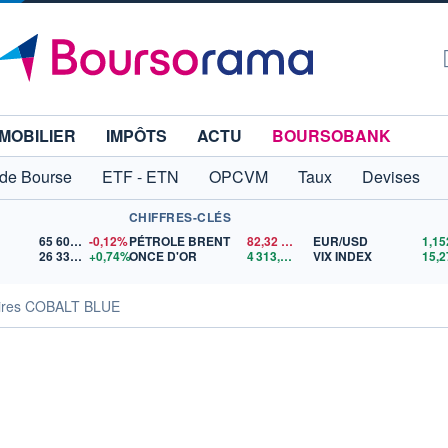
MOBILIER
IMPÔTS
ACTU
BOURSOBANK
 de Bourse
ETF - ETN
OPCVM
Taux
Devises
CHIFFRES-CLÉS
65 606,71
-0,12%
PÉTROLE BRENT
82,32
$US
EUR/USD
26 332,50
+0,74%
ONCE D'OR
4 313,66
$US
VIX INDEX
15,2
aires COBALT BLUE