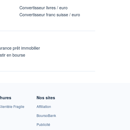
Convertisseur livres / euro
Convertisseur franc suisse / euro
rance prêt immobilier
stir en bourse
A
chures
Nos sites
lientèle Fragile
Affiliation
BoursoBank
Publicité