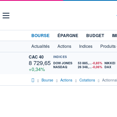
Menu
BOURSE
ÉPARGNE
BUDGET
IM
Actualités
Actions
Indices
Produits
CAC 40
INDICES
8 729,65
DOW JONES
53 885,10
-0,85%
NIKKEI
NASDAQ
26 348,35
-0,06%
DAX
+0,34%
Bourse
Actions
Cotations
Actionn