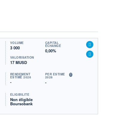
VOLUME
CAPITAL
ÉCHANGÉ
3 000
0,00%
VALORISATION
17 MUSD
RENDEMENT
PER ESTIMÉ
ESTIMÉ 2026
2026
-
-
ÉLIGIBILITÉ
Non éligible
Boursobank