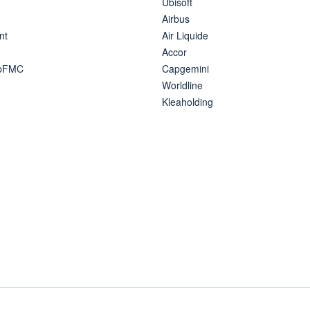
Ubisoft
Airbus
nt
Air Liquide
Accor
ipFMC
Capgemini
Worldline
Kleaholding