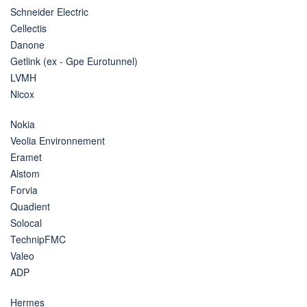
Schneider Electric
Cellectis
Danone
Getlink (ex - Gpe Eurotunnel)
LVMH
Nicox
Nokia
Veolia Environnement
Eramet
Alstom
Forvia
Quadient
Solocal
TechnipFMC
Valeo
ADP
Hermes