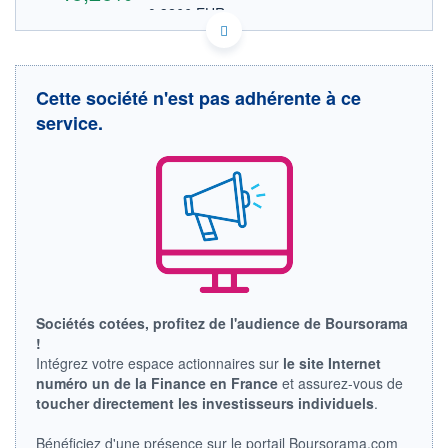
0,3266 EUR
VALEUR INDICATIVE
CA54929M1068 ATLYF
DONNÉES TEMPS DIFFÉRÉ
Politique d'exécution
Cette société n'est pas adhérente à ce
Cotation sur les autres places
service.
OUVERTURE
CLÔTURE VEILLE
0,0000
0,2581
+ HAUT
+ BAS
0,0000
0,0000
VOLUME
CAPITAL ÉCHANGÉ
0
0,00%
VALORISATION
CAPI.
BOURSIÈRE
104 MUSD
262 MCAD
Sociétés cotées, profitez de l'audience de Boursorama
LIMITE À LA
LIMITE À LA
BAISSE
HAUSSE
!
0,0000
0,0000
Intégrez votre espace actionnaires sur
le site Internet
numéro un de la Finance en France
et assurez-vous de
RENDEMENT
PER ESTIMÉ
ESTIMÉ 2026
2026
toucher directement les investisseurs individuels
.
-
4,64
Bénéficiez d'une présence sur le portail Boursorama.com