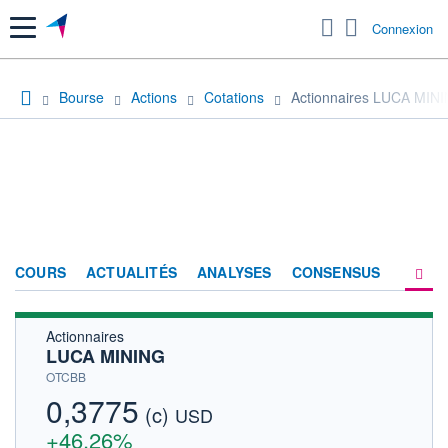
Menu
Connexion
Bourse
Actions
Cotations
Actionnaires LUCA MIN
COURS
ACTUALITÉS
ANALYSES
CONSENSUS
Actionnaires
SOCIÉTÉ
LUCA MINING
HISTORIQUE
OTCBB
0,3775
(c)
ACTIONNAIRES
USD
+46,26%