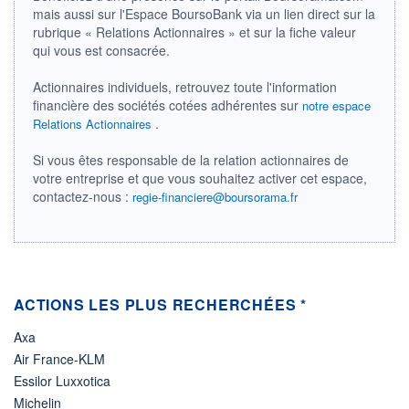
DERNIER
ÉCHANGE
mais aussi sur l'Espace BoursoBank via un lien direct sur la
05.04.23 / 21:59:28
rubrique « Relations Actionnaires » et sur la fiche valeur
qui vous est consacrée.
ÉLIGIBILITÉ
Non éligible
Boursobank
Actionnaires individuels, retrouvez toute l'information
financière des sociétés cotées adhérentes sur
notre espace
.
Relations Actionnaires
+ PORTEFEUILLE
+ LISTE
Si vous êtes responsable de la relation actionnaires de
votre entreprise et que vous souhaitez activer cet espace,
contactez-nous :
regie-financiere@boursorama.fr
ACTIONS LES PLUS RECHERCHÉES *
Axa
Air France-KLM
Essilor Luxxotica
Michelin