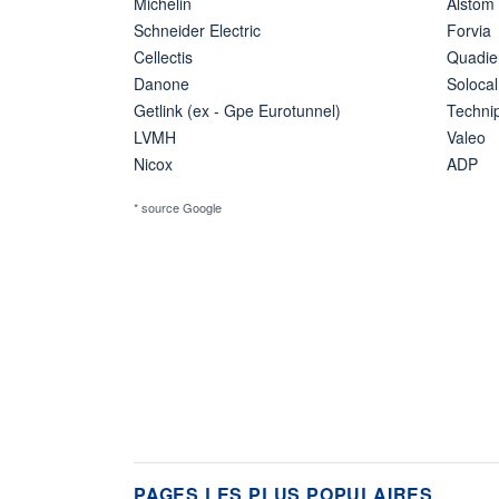
Michelin
Alstom
Schneider Electric
Forvia
Cellectis
Quadie
Danone
Solocal
Getlink (ex - Gpe Eurotunnel)
Techn
LVMH
Valeo
Nicox
ADP
* source Google
PAGES LES PLUS POPULAIRES