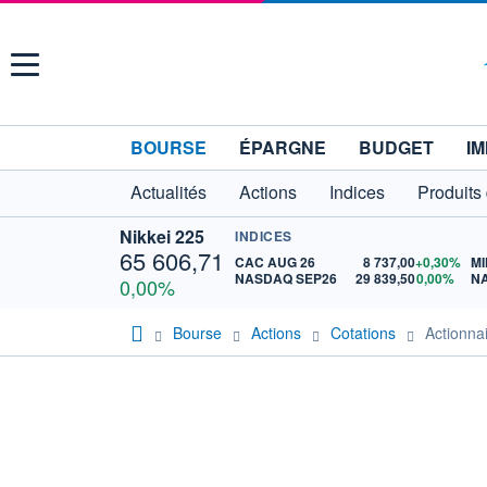
Menu
BOURSE
ÉPARGNE
BUDGET
IM
Actualités
Actions
Indices
Produits
Nikkei 225
INDICES
65 606,71
CAC AUG 26
8 737,00
+0,30%
MI
NASDAQ SEP26
29 839,50
0,00%
N
0,00%
Bourse
Actions
Cotations
Actionn