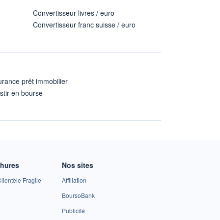
Convertisseur livres / euro
Convertisseur franc suisse / euro
rance prêt immobilier
stir en bourse
A
chures
Nos sites
lientèle Fragile
Affiliation
BoursoBank
Publicité