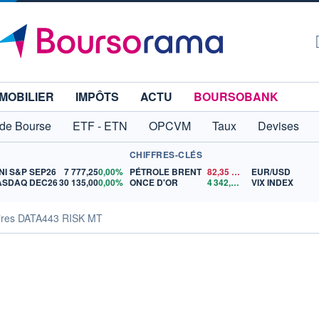
MOBILIER
IMPÔTS
ACTU
BOURSOBANK
 de Bourse
ETF - ETN
OPCVM
Taux
Devises
CHIFFRES-CLÉS
NI S&P SEP26
7 777,25
0,00%
PÉTROLE BRENT
82,35
$US
EUR/USD
ASDAQ DEC26
30 135,00
0,00%
ONCE D'OR
4 342,26
$US
VIX INDEX
aires DATA443 RISK MT