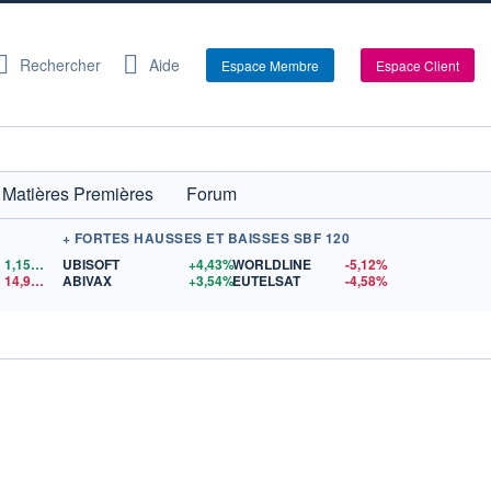
Rechercher
Aide
Espace Membre
Espace Client
Matières Premières
Forum
+ FORTES HAUSSES ET BAISSES SBF 120
1,1559
$US
UBISOFT
+4,43%
WORLDLINE
-5,12%
14,90
$US
ABIVAX
+3,54%
EUTELSAT
-4,58%