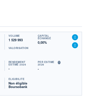
VOLUME
CAPITAL
ÉCHANGÉ
1 529 993
0,00%
VALORISATION
RENDEMENT
PER ESTIMÉ
ESTIMÉ 2026
2026
-
-
ÉLIGIBILITÉ
Non éligible
Boursobank