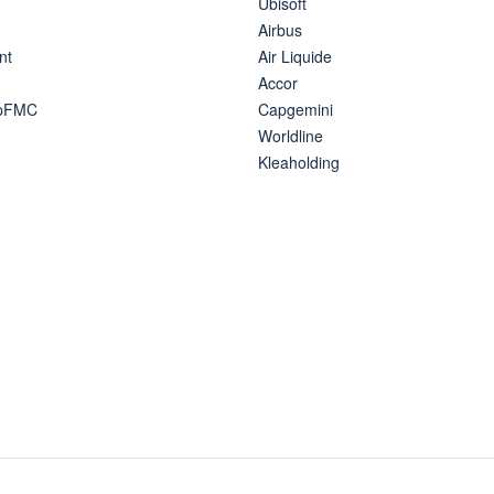
Ubisoft
Airbus
nt
Air Liquide
Accor
ipFMC
Capgemini
Worldline
Kleaholding