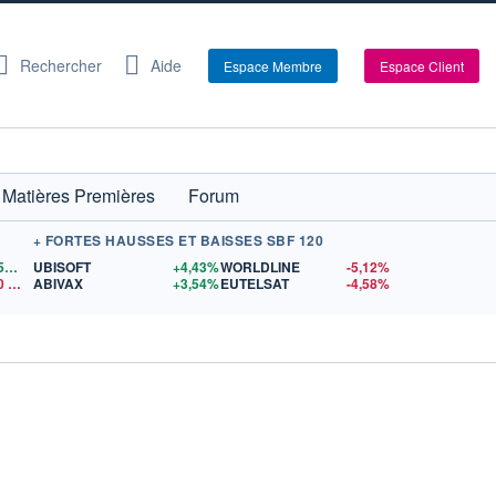
Rechercher
Aide
Espace Membre
Espace Client
Matières Premières
Forum
+ FORTES HAUSSES ET BAISSES SBF 120
1,1559
$US
UBISOFT
+4,43%
WORLDLINE
-5,12%
0
$US
ABIVAX
+3,54%
EUTELSAT
-4,58%