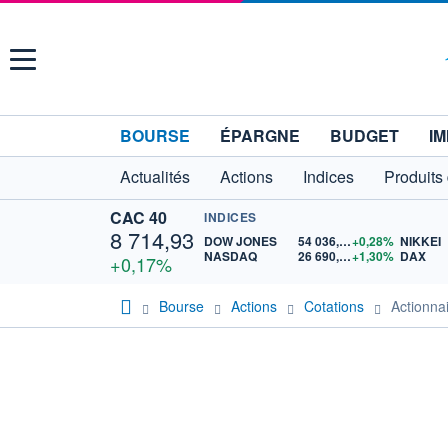
Menu
BOURSE
ÉPARGNE
BUDGET
IM
Actualités
Actions
Indices
Produits
CAC 40
INDICES
8 714,93
DOW JONES
54 036,93
+0,28%
NIKKEI
NASDAQ
26 690,62
+1,30%
DAX
+0,17%
Bourse
Actions
Cotations
Actionn