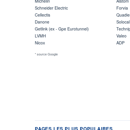
Michelin
Alstom
Schneider Electric
Forvia
Cellectis
Quadie
Danone
Solocal
Getlink (ex - Gpe Eurotunnel)
Techn
LVMH
Valeo
Nicox
ADP
* source Google
PAGES LES PLUS POPULAIRES