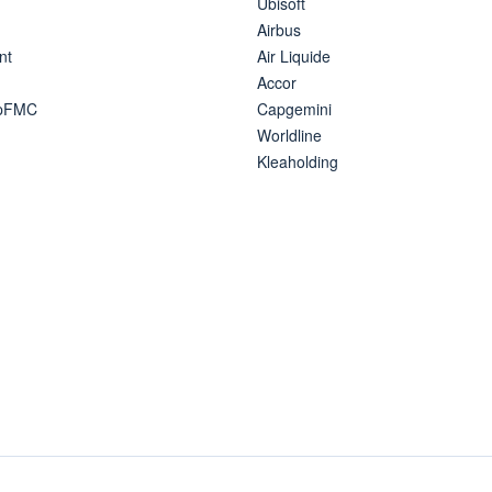
Ubisoft
Airbus
nt
Air Liquide
Accor
ipFMC
Capgemini
Worldline
Kleaholding