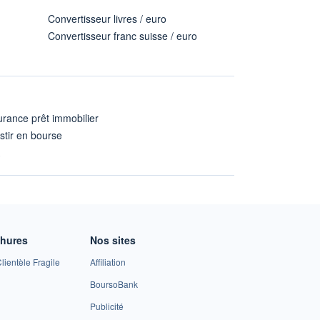
Convertisseur livres / euro
Convertisseur franc suisse / euro
rance prêt immobilier
stir en bourse
A
chures
Nos sites
lientèle Fragile
Affiliation
BoursoBank
Publicité