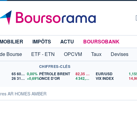
MOBILIER
IMPÔTS
ACTU
BOURSOBANK
 de Bourse
ETF - ETN
OPCVM
Taux
Devises
CHIFFRES-CLÉS
65 606,71
0,00%
PÉTROLE BRENT
82,35
$US
EUR/USD
26 319,45
+0,69%
ONCE D'OR
4 342,26
$US
VIX INDEX
14,9
aires AR HOMES AMBER