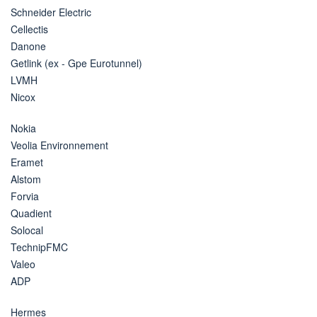
Schneider Electric
Cellectis
Danone
Getlink (ex - Gpe Eurotunnel)
LVMH
Nicox
Nokia
Veolia Environnement
Eramet
Alstom
Forvia
Quadient
Solocal
TechnipFMC
Valeo
ADP
Hermes