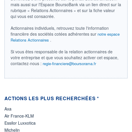
-
-
mais aussi sur l'Espace BoursoBank via un lien direct sur la
rubrique « Relations Actionnaires » et sur la fiche valeur
DERNIER
qui vous est consacrée.
ÉCHANGE
06.08.26 / 17:52:58
Actionnaires individuels, retrouvez toute l'information
ÉLIGIBILITÉ
financière des sociétés cotées adhérentes sur
notre espace
Non éligible
.
Relations Actionnaires
Boursobank
Si vous êtes responsable de la relation actionnaires de
+ PORTEFEUILLE
+ LISTE
votre entreprise et que vous souhaitez activer cet espace,
contactez-nous :
regie-financiere@boursorama.fr
ACTIONS LES PLUS RECHERCHÉES *
Axa
Air France-KLM
Essilor Luxxotica
Michelin