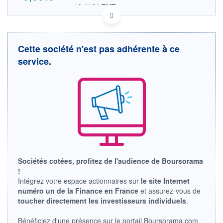
10,4164 EUR
VALEUR INDICATIVE
NASDAQ COMPOSITE
INDICE DE RÉFÉRENCE
KYG0232F1090 ALCYF
DONNÉES TEMPS DIFFÉRÉ
Cette société n'est pas adhérente à ce
Politique d'exécution
service.
Cotation sur les autres places
INDICE DE RÉFÉRENCE
NASDAQ Composite
OUVERTURE
CLÔTURE VEILLE
0,0000
12,0400
+ HAUT
+ BAS
0,0000
0,0000
VOLUME
CAPITAL ÉCHANGÉ
2
0,00%
Sociétés cotées, profitez de l'audience de Boursorama
!
VALORISATION
Intégrez votre espace actionnaires sur
le site Internet
LIMITE À LA
LIMITE À LA
numéro un de la Finance en France
et assurez-vous de
BAISSE
HAUSSE
0,0000
0,0000
toucher directement les investisseurs individuels
.
RENDEMENT
PER ESTIMÉ
Bénéficiez d'une présence sur le portail Boursorama.com
ESTIMÉ 2026
2026