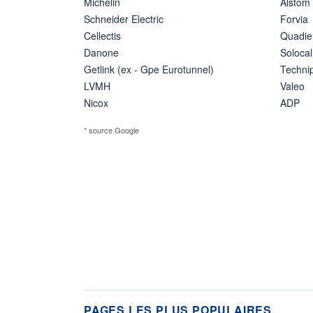
Michelin
Alstom
Schneider Electric
Forvia
Cellectis
Quadie
Danone
Solocal
Getlink (ex - Gpe Eurotunnel)
Techn
LVMH
Valeo
Nicox
ADP
* source Google
PAGES LES PLUS POPULAIRES