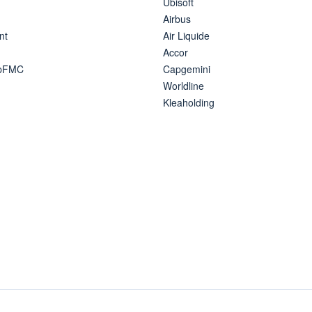
Ubisoft
Airbus
nt
Air Liquide
Accor
ipFMC
Capgemini
Worldline
Kleaholding