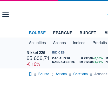
Menu
BOURSE
ÉPARGNE
BUDGET
IM
Actualités
Actions
Indices
Produits
Nikkei 225
INDICES
65 606,71
CAC AUG 26
8 737,00
+0,30%
M
NASDAQ SEP26
29 812,50
+1,04%
N
-0,12%
Bourse
Actions
Cotations
Actionn