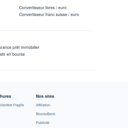
Convertisseur livres / euro
Convertisseur franc suisse / euro
rance prêt immobilier
stir en bourse
A
chures
Nos sites
lientèle Fragile
Affiliation
BoursoBank
Publicité