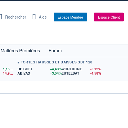
Rechercher
Aide
Espace Membre
Espace Client
Matières Premières
Forum
+ FORTES HAUSSES ET BAISSES SBF 120
1,1560
$US
UBISOFT
+4,43%
WORLDLINE
-5,12%
14,90
$US
ABIVAX
+3,54%
EUTELSAT
-4,58%