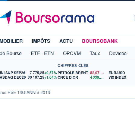
MOBILIER
IMPÔTS
ACTU
BOURSOBANK
 de Bourse
ETF - ETN
OPCVM
Taux
Devises
CHIFFRES-CLÉS
INI S&P SEP26
7 775,25
+0,57%
PÉTROLE BRENT
82,07
$US
EUR/USD
ASDAQ DEC26
30 107,25
+1,04%
ONCE D'OR
4 339,72
$US
VIX INDEX
aires RSE 13GIANNIS 2013