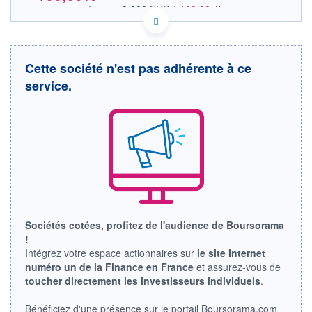
0,000 EUR
(
-100,00%
)
OUVERTURE THÉORIQUE
SI0031103805 0NOO
DONNÉES TEMPS DIFFÉRÉ
Politique d'exécution
Cette société n'est pas adhérente à ce
Cotation sur les autres places
service.
OUVERTURE
CLÔTURE VEILLE
0,000
134,000
+ HAUT
+ BAS
0,000
0,000
VOLUME
CAPITAL ÉCHANGÉ
0
0,00%
VALORISATION
DERNIER ÉCHANGE
-
LIMITE À LA
LIMITE À LA
Sociétés cotées, profitez de l'audience de Boursorama
BAISSE
HAUSSE
!
113,900
160,800
Intégrez votre espace actionnaires sur
le site Internet
RENDEMENT
PER ESTIMÉ
numéro un de la Finance en France
et assurez-vous de
ESTIMÉ 2026
2026
toucher directement les investisseurs individuels
.
-
-
DERNIER
DATE
Bénéficiez d'une présence sur le portail Boursorama.com
DIVIDENDE
DERNIER