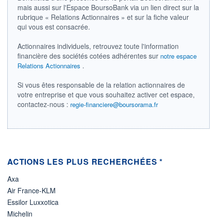
DIVIDENDE
mais aussi sur l'Espace BoursoBank via un lien direct sur la
0,00 EUR
-
rubrique « Relations Actionnaires » et sur la fiche valeur
qui vous est consacrée.
PROCHAIN
DIVIDENDE
-
Actionnaires individuels, retrouvez toute l'information
financière des sociétés cotées adhérentes sur
notre espace
ÉLIGIBILITÉ
Non éligible
.
Relations Actionnaires
Boursobank
Si vous êtes responsable de la relation actionnaires de
votre entreprise et que vous souhaitez activer cet espace,
+ PORTEFEUILLE
+ LISTE
contactez-nous :
regie-financiere@boursorama.fr
ACTIONS LES PLUS RECHERCHÉES *
Axa
Air France-KLM
Essilor Luxxotica
Michelin