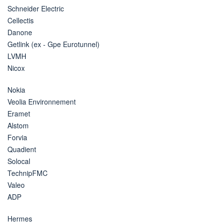
Schneider Electric
Cellectis
Danone
Getlink (ex - Gpe Eurotunnel)
LVMH
Nicox
Nokia
Veolia Environnement
Eramet
Alstom
Forvia
Quadient
Solocal
TechnipFMC
Valeo
ADP
Hermes