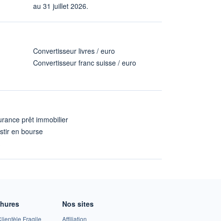
au 31 juillet 2026.
Convertisseur livres / euro
Convertisseur franc suisse / euro
rance prêt immobilier
stir en bourse
A
chures
Nos sites
lientèle Fragile
Affiliation