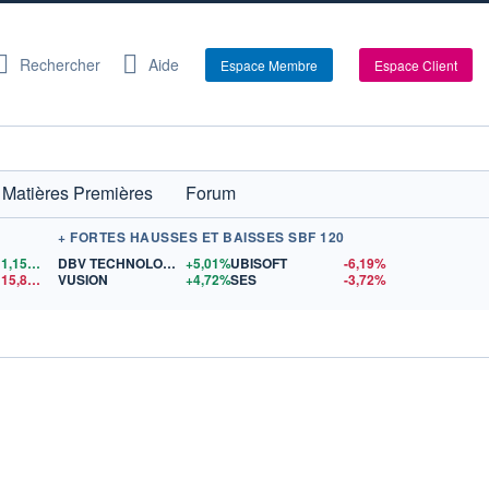
Rechercher
Aide
Espace Membre
Espace Client
Matières Premières
Forum
+ FORTES HAUSSES ET BAISSES SBF 120
1,1557
$US
DBV TECHNOLOGIES
+5,01%
UBISOFT
-6,19%
15,81
$US
VUSION
+4,72%
SES
-3,72%