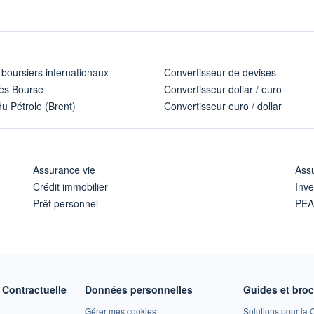
 boursiers internationaux
Convertisseur de devises
ès Bourse
Convertisseur dollar / euro
u Pétrole (Brent)
Convertisseur euro / dollar
Assurance vie
Assu
Crédit immobilier
Inve
Prêt personnel
PE
Contractuelle
Données personnelles
Guides et bro
Gérer mes cookies
Solutions pour la C