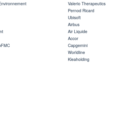
 Environnement
Valerio Therapeutics
Pernod Ricard
Ubisoft
Airbus
nt
Air Liquide
Accor
ipFMC
Capgemini
Worldline
Kleaholding