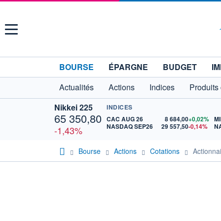
Menu
BOURSE
ÉPARGNE
BUDGET
IM
Actualités
Actions
Indices
Produits
Nikkei 225
INDICES
65 350,80
CAC AUG 26
8 684,00
+0,02%
MI
NASDAQ SEP26
29 557,50
-0,14%
N
-1,43%
Bourse
Actions
Cotations
Actionn