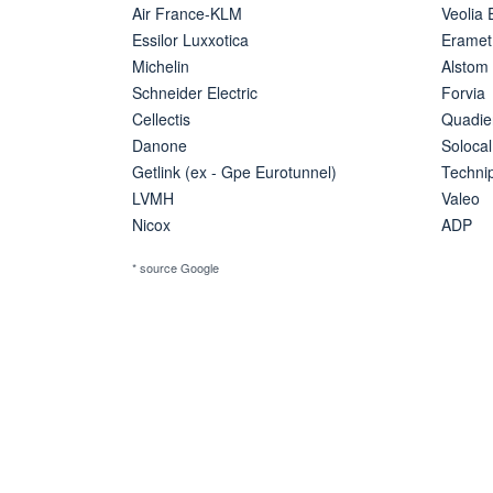
Air France-KLM
Veolia
Essilor Luxxotica
Eramet
Michelin
Alstom
Schneider Electric
Forvia
Cellectis
Quadie
Danone
Solocal
Getlink (ex - Gpe Eurotunnel)
Techn
LVMH
Valeo
Nicox
ADP
* source Google