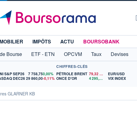
MOBILIER
IMPÔTS
ACTU
BOURSOBANK
 de Bourse
ETF - ETN
OPCVM
Taux
Devises
CHIFFRES-CLÉS
NI S&P SEP26
7 758,75
0,00%
PÉTROLE BRENT
79,32
$US
EUR/USD
ASDAQ DEC26
29 860,00
-0,11%
ONCE D'OR
4 295,01
$US
VIX INDEX
aires GLARNER KB