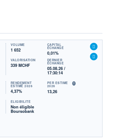
VOLUME
CAPITAL
ÉCHANGÉ
1 652
0,01%
VALORISATION
DERNIER
ÉCHANGE
339 MCHF
05.08.26 /
17:30:14
RENDEMENT
PER ESTIMÉ
ESTIMÉ 2026
2026
4,37%
13,26
ÉLIGIBILITÉ
Non éligible
Boursobank