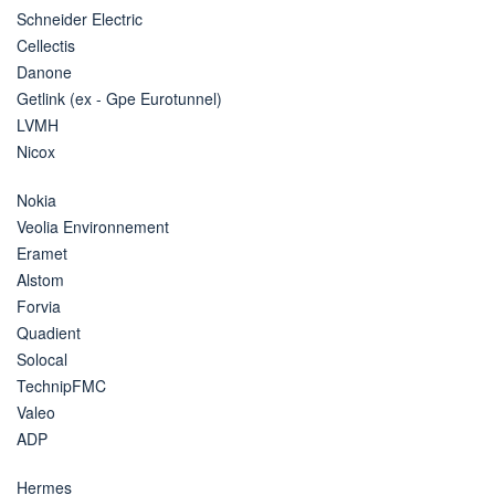
Schneider Electric
Cellectis
Danone
Getlink (ex - Gpe Eurotunnel)
LVMH
Nicox
Nokia
Veolia Environnement
Eramet
Alstom
Forvia
Quadient
Solocal
TechnipFMC
Valeo
ADP
Hermes