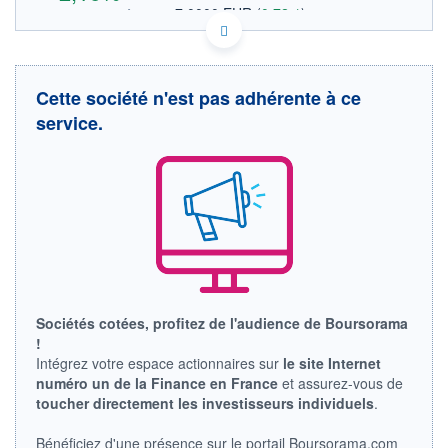
7,0000 EUR
(
0,72%
)
OUVERTURE THÉORIQUE
DE0005854343 E4C
DONNÉES TEMPS DIFFÉRÉ
Politique d'exécution
Cette société n'est pas adhérente à ce
Cotation sur les autres places
service.
7,02
7,00
6,98
6,96
6,94
11h53
14h44
OUVERTURE
CLÔTURE VEILLE
7,0000
6,9500
Sociétés cotées, profitez de l'audience de Boursorama
+ HAUT
+ BAS
!
7,1000
7,0000
Intégrez votre espace actionnaires sur
le site Internet
numéro un de la Finance en France
et assurez-vous de
VOLUME
CAPITAL ÉCHANGÉ
100
0,00%
toucher directement les investisseurs individuels
.
VALORISATION
DERNIER ÉCHANGE
25 MEUR
07.08.26 / 17:35:31
Bénéficiez d'une présence sur le portail Boursorama.com