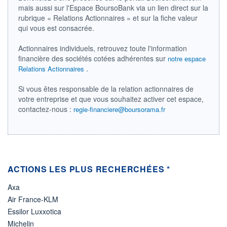
mais aussi sur l'Espace BoursoBank via un lien direct sur la
LIMITE À LA
LIMITE À LA
rubrique « Relations Actionnaires » et sur la fiche valeur
BAISSE
HAUSSE
0,0000
0,0000
qui vous est consacrée.
RENDEMENT
PER ESTIMÉ
Actionnaires individuels, retrouvez toute l'information
ESTIMÉ 2026
2026
-
-
financière des sociétés cotées adhérentes sur
notre espace
.
Relations Actionnaires
DERNIER
DATE
DIVIDENDE
DERNIER
DIVIDENDE
0,00 EUR
Si vous êtes responsable de la relation actionnaires de
-
votre entreprise et que vous souhaitez activer cet espace,
contactez-nous :
PROCHAIN
regie-financiere@boursorama.fr
DIVIDENDE
-
ÉLIGIBILITÉ
Non éligible
Boursobank
ACTIONS LES PLUS RECHERCHÉES *
+ PORTEFEUILLE
+ LISTE
Axa
Air France-KLM
Essilor Luxxotica
Michelin