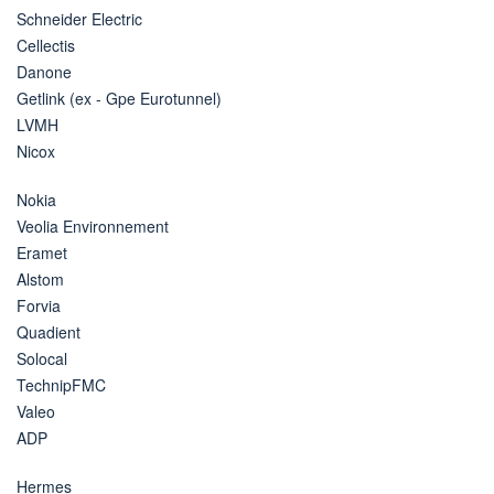
Schneider Electric
Cellectis
Danone
Getlink (ex - Gpe Eurotunnel)
LVMH
Nicox
Nokia
Veolia Environnement
Eramet
Alstom
Forvia
Quadient
Solocal
TechnipFMC
Valeo
ADP
Hermes