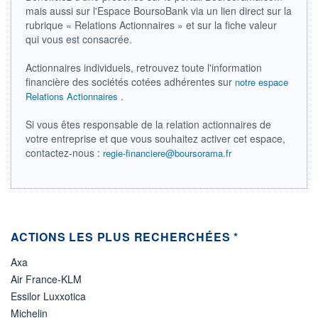
DIVIDENDE
0,00 EUR
mais aussi sur l'Espace BoursoBank via un lien direct sur la
-
rubrique « Relations Actionnaires » et sur la fiche valeur
PROCHAIN
qui vous est consacrée.
DIVIDENDE
-
Actionnaires individuels, retrouvez toute l'information
ÉLIGIBILITÉ
financière des sociétés cotées adhérentes sur
notre espace
Non éligible
.
Relations Actionnaires
Boursobank
Si vous êtes responsable de la relation actionnaires de
+ PORTEFEUILLE
+ LISTE
votre entreprise et que vous souhaitez activer cet espace,
contactez-nous :
regie-financiere@boursorama.fr
ACTIONS LES PLUS RECHERCHÉES *
Axa
Air France-KLM
Essilor Luxxotica
Michelin