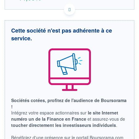
IE00B56GVS15 8AK
DONNÉES TEMPS DIFFÉRÉ
Politique d'exécution
Cette société n'est pas adhérente à ce
Cotation sur les autres places
service.
OUVERTURE
CLÔTURE VEILLE
0,000
38,210
+ HAUT
+ BAS
0,000
0,000
VOLUME
CAPITAL ÉCHANGÉ
0
0,00%
VALORISATION
DERNIER ÉCHANGE
7 309 MEUR
05.08.26 / 17:35:44
LIMITE À LA
LIMITE À LA
BAISSE
HAUSSE
Sociétés cotées, profitez de l'audience de Boursorama
0,000
0,000
!
Intégrez votre espace actionnaires sur
le site Internet
RENDEMENT
PER ESTIMÉ
ESTIMÉ 2026
2026
numéro un de la Finance en France
et assurez-vous de
-
-
toucher directement les investisseurs individuels
.
DERNIER
DATE
Bénéficiez d'une présence sur le portail Boursorama.com
DIVIDENDE
DERNIER