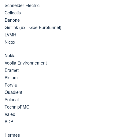
Schneider Electric
Cellectis
Danone
Getlink (ex - Gpe Eurotunnel)
LVMH
Nicox
Nokia
Veolia Environnement
Eramet
Alstom
Forvia
Quadient
Solocal
TechnipFMC
Valeo
ADP
Hermes