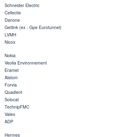
Schneider Electric
Cellectis
Danone
Getlink (ex - Gpe Eurotunnel)
LVMH
Nicox
Nokia
Veolia Environnement
Eramet
Alstom
Forvia
Quadient
Solocal
TechnipFMC
Valeo
ADP
Hermes