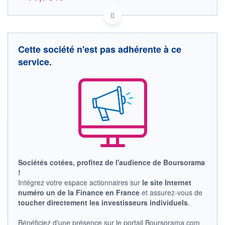
US3802371076 38D
DONNÉES TEMPS DIFFÉRÉ
Politique d'exécution
Cette société n'est pas adhérente à ce
Cotation sur les autres places
service.
95
90
85
80
75
11h54
14h44
OUVERTURE
CLÔTURE VEILLE
77,4800
89,9800
Sociétés cotées, profitez de l'audience de Boursorama
+ HAUT
+ BAS
79,4000
77,4800
!
Intégrez votre espace actionnaires sur
le site Internet
VOLUME
CAPITAL ÉCHANGÉ
numéro un de la Finance en France
et assurez-vous de
15
0,00%
toucher directement les investisseurs individuels
.
VALORISATION
DERNIER ÉCHANGE
10 056 MEUR
07.08.26 / 17:35:40
Bénéficiez d'une présence sur le portail Boursorama.com