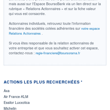
mais aussi sur l'Espace BoursoBank via un lien direct sur la
LIMITE À LA
LIMITE À LA
BAISSE
HAUSSE
rubrique « Relations Actionnaires » et sur la fiche valeur
0,0000
0,0000
qui vous est consacrée.
RENDEMENT
PER ESTIMÉ
ESTIMÉ 2026
2026
Actionnaires individuels, retrouvez toute l'information
-
-
financière des sociétés cotées adhérentes sur
notre espace
.
Relations Actionnaires
DERNIER
DATE
DIVIDENDE
DERNIER
DIVIDENDE
0,00 EUR
-
Si vous êtes responsable de la relation actionnaires de
votre entreprise et que vous souhaitez activer cet espace,
PROCHAIN
contactez-nous :
regie-financiere@boursorama.fr
DIVIDENDE
-
ÉLIGIBILITÉ
Non éligible
Boursobank
ACTIONS LES PLUS RECHERCHÉES *
+ PORTEFEUILLE
+ LISTE
Axa
Air France-KLM
Essilor Luxxotica
Michelin