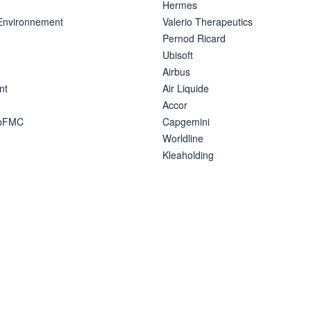
Hermes
 Environnement
Valerio Therapeutics
Pernod Ricard
Ubisoft
Airbus
nt
Air Liquide
Accor
ipFMC
Capgemini
Worldline
Kleaholding