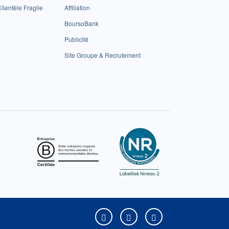
lientèle Fragile
Affiliation
BoursoBank
Publicité
Site Groupe & Recrutement
Boursorama sur Facebook
Boursorama sur X
Boursorama sur Yo