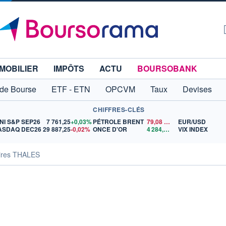
MOBILIER
IMPÔTS
ACTU
BOURSOBANK
 de Bourse
ETF - ETN
OPCVM
Taux
Devises
CHIFFRES-CLÉS
NI S&P SEP26
7 761,25
+0,03%
PÉTROLE BRENT
79,08
$US
EUR/USD
ASDAQ DEC26
29 887,25
-0,02%
ONCE D'OR
4 284,91
$US
VIX INDEX
aires THALES