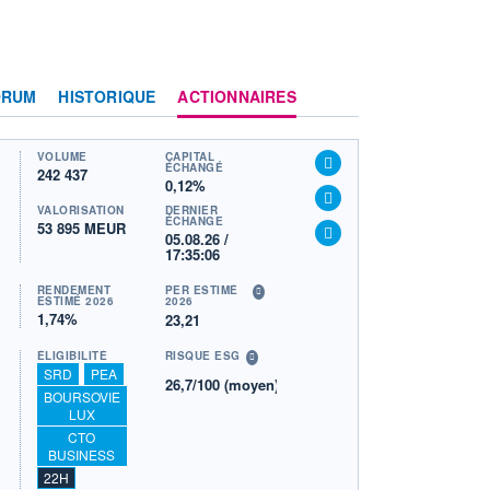
ORUM
HISTORIQUE
ACTIONNAIRES
VOLUME
CAPITAL
ÉCHANGÉ
242 437
0,12%
VALORISATION
DERNIER
ÉCHANGE
53 895 MEUR
05.08.26 /
17:35:06
RENDEMENT
PER ESTIMÉ
ESTIMÉ 2026
2026
1,74%
23,21
ÉLIGIBILITÉ
RISQUE ESG
SRD
PEA
26,7/100 (moyen)
BOURSOVIE
LUX
CTO
BUSINESS
22H