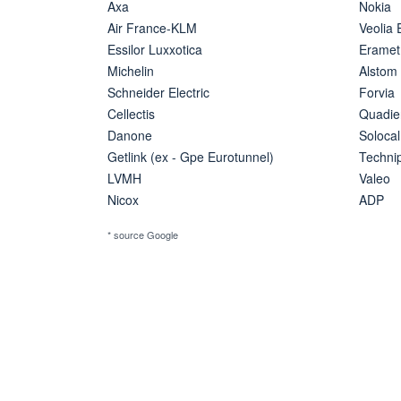
Axa
Nokia
Air France-KLM
Veolia
Essilor Luxxotica
Eramet
Michelin
Alstom
Schneider Electric
Forvia
Cellectis
Quadie
Danone
Solocal
Getlink (ex - Gpe Eurotunnel)
Techn
LVMH
Valeo
Nicox
ADP
* source Google