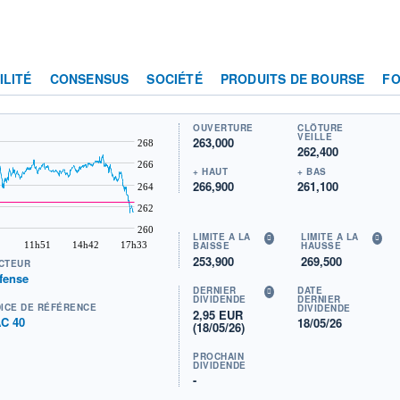
ILITÉ
CONSENSUS
SOCIÉTÉ
PRODUITS DE BOURSE
F
OUVERTURE
CLÔTURE
VEILLE
263,000
268
262,400
266
+ HAUT
+ BAS
266,900
261,100
264
262
260
LIMITE À LA
LIMITE À LA
11h51
14h42
17h33
BAISSE
HAUSSE
253,900
269,500
CTEUR
fense
DERNIER
DATE
DIVIDENDE
DERNIER
DICE DE RÉFÉRENCE
DIVIDENDE
2,95 EUR
C 40
18/05/26
(18/05/26)
PROCHAIN
DIVIDENDE
-