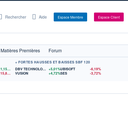
Rechercher
Aide
Espace Membre
Espace Client
Matières Premières
Forum
+ FORTES HAUSSES ET BAISSES SBF 120
1,1558
$US
DBV TECHNOLOGIES
+5,01%
UBISOFT
-6,19%
15,81
$US
VUSION
+4,72%
SES
-3,72%