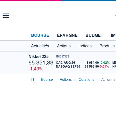
Menu
BOURSE
ÉPARGNE
BUDGET
IM
Actualités
Actions
Indices
Produits
Nikkei 225
INDICES
65 351,33
CAC AUG 26
8 684,00
+0,02%
MI
NASDAQ SEP26
29 596,50
-0,01%
N
-1,43%
Bourse
Actions
Cotations
Actionn