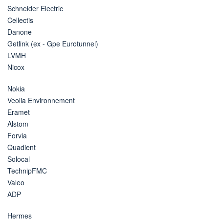
Schneider Electric
Cellectis
Danone
Getlink (ex - Gpe Eurotunnel)
LVMH
Nicox
Nokia
Veolia Environnement
Eramet
Alstom
Forvia
Quadient
Solocal
TechnipFMC
Valeo
ADP
Hermes