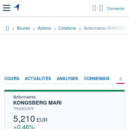
Menu
Connexion
Bourse
Actions
Cotations
Actionnaires KONGSBE
COURS
ACTUALITÉS
ANALYSES
CONSENSUS
Actionnaires
SOCIÉTÉ
KONGSBERG MARI
HISTORIQUE
TRADEGATE
5,210
ACTIONNAIRES
EUR
+0,46%