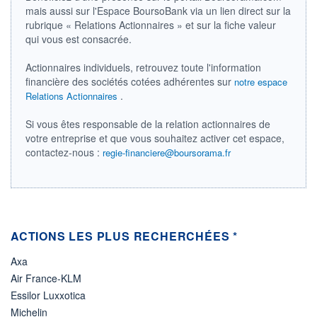
mais aussi sur l'Espace BoursoBank via un lien direct sur la
LIMITE À LA
LIMITE À LA
BAISSE
HAUSSE
rubrique « Relations Actionnaires » et sur la fiche valeur
0,000
0,000
qui vous est consacrée.
RENDEMENT
PER ESTIMÉ
ESTIMÉ 2026
2026
Actionnaires individuels, retrouvez toute l'information
-
-
financière des sociétés cotées adhérentes sur
notre espace
.
Relations Actionnaires
DERNIER
DATE
DIVIDENDE
DERNIER
DIVIDENDE
0,00 EUR
-
Si vous êtes responsable de la relation actionnaires de
votre entreprise et que vous souhaitez activer cet espace,
PROCHAIN
contactez-nous :
regie-financiere@boursorama.fr
DIVIDENDE
-
ÉLIGIBILITÉ
Non éligible
Boursobank
ACTIONS LES PLUS RECHERCHÉES *
+ PORTEFEUILLE
+ LISTE
Axa
Air France-KLM
Essilor Luxxotica
Michelin