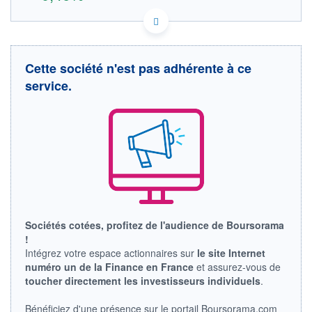
NO0013697029 Z4Q
DONNÉES TEMPS RÉEL
Politique d'exécution
Cette société n'est pas adhérente à ce
Cotation sur les autres places
service.
5,4
5,3
5,2
5,1
10h22
11h02
11h42
OUVERTURE
CLÔTURE VEILLE
5,196
5,186
Sociétés cotées, profitez de l'audience de Boursorama
+ HAUT
+ BAS
5,302
5,196
!
Intégrez votre espace actionnaires sur
le site Internet
VOLUME
CAPITAL ÉCHANGÉ
numéro un de la Finance en France
et assurez-vous de
350
0,00%
toucher directement les investisseurs individuels
.
VALORISATION
DERNIER ÉCHANGE
10.08.26 / 11:43:42
Bénéficiez d'une présence sur le portail Boursorama.com