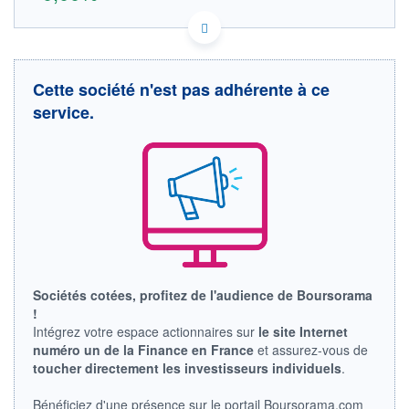
FR0013214145 SFC
DONNÉES TEMPS RÉEL
Politique d'exécution
Cette société n'est pas adhérente à ce
Cotation sur les autres places
service.
OUVERTURE
CLÔTURE VEILLE
0,000
6,845
+ HAUT
+ BAS
0,000
0,000
VOLUME
CAPITAL ÉCHANGÉ
0
0,00%
VALORISATION
DERNIER ÉCHANGE
04.08.26 / 10:08:40
LIMITE À LA
LIMITE À LA
BAISSE
HAUSSE
Sociétés cotées, profitez de l'audience de Boursorama
0,000
0,000
!
Intégrez votre espace actionnaires sur
le site Internet
RENDEMENT
PER ESTIMÉ
ESTIMÉ 2026
2026
numéro un de la Finance en France
et assurez-vous de
-
-
toucher directement les investisseurs individuels
.
DERNIER
DATE
Bénéficiez d'une présence sur le portail Boursorama.com
DIVIDENDE
DERNIER