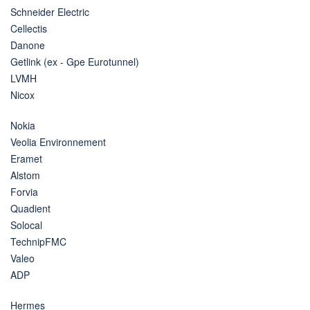
Schneider Electric
Cellectis
Danone
Getlink (ex - Gpe Eurotunnel)
LVMH
Nicox
Nokia
Veolia Environnement
Eramet
Alstom
Forvia
Quadient
Solocal
TechnipFMC
Valeo
ADP
Hermes