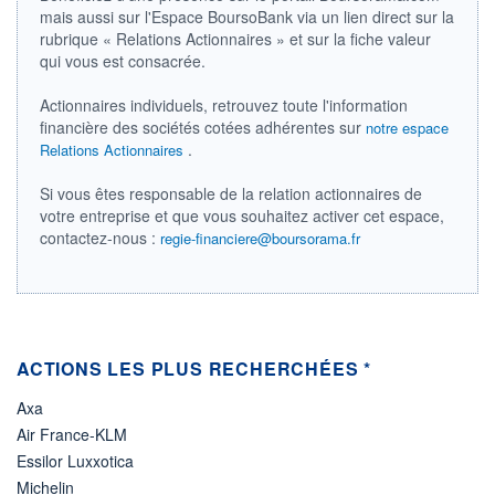
DIVIDENDE
0,00 EUR
mais aussi sur l'Espace BoursoBank via un lien direct sur la
-
rubrique « Relations Actionnaires » et sur la fiche valeur
PROCHAIN
qui vous est consacrée.
DIVIDENDE
-
Actionnaires individuels, retrouvez toute l'information
ÉLIGIBILITÉ
financière des sociétés cotées adhérentes sur
notre espace
Non éligible
.
Relations Actionnaires
Boursobank
Si vous êtes responsable de la relation actionnaires de
+ PORTEFEUILLE
+ LISTE
votre entreprise et que vous souhaitez activer cet espace,
contactez-nous :
regie-financiere@boursorama.fr
ACTIONS LES PLUS RECHERCHÉES *
Axa
Air France-KLM
Essilor Luxxotica
Michelin