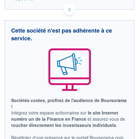
CA2172051039 RFC4
DONNÉES TEMPS RÉEL
Politique d'exécution
Cette société n'est pas adhérente à ce
Cotation sur les autres places
service.
OUVERTURE
CLÔTURE VEILLE
0,000
0,085
+ HAUT
+ BAS
0,000
0,000
VOLUME
CAPITAL ÉCHANGÉ
0
0,00%
VALORISATION
DERNIER ÉCHANGE
10.07.26 / 13:54:47
LIMITE À LA
LIMITE À LA
BAISSE
HAUSSE
Sociétés cotées, profitez de l'audience de Boursorama
0,000
0,000
!
Intégrez votre espace actionnaires sur
le site Internet
RENDEMENT
PER ESTIMÉ
ESTIMÉ 2026
2026
numéro un de la Finance en France
et assurez-vous de
-
-
toucher directement les investisseurs individuels
.
DERNIER
DATE
Bénéficiez d'une présence sur le portail Boursorama.com
DIVIDENDE
DERNIER