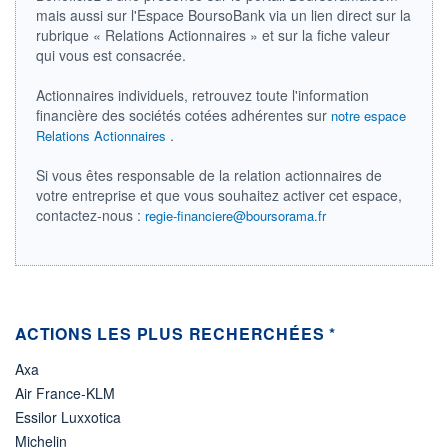
DIVIDENDE
0,00 EUR
mais aussi sur l'Espace BoursoBank via un lien direct sur la
-
rubrique « Relations Actionnaires » et sur la fiche valeur
PROCHAIN
qui vous est consacrée.
DIVIDENDE
-
Actionnaires individuels, retrouvez toute l'information
ÉLIGIBILITÉ
financière des sociétés cotées adhérentes sur
notre espace
Non éligible
.
Relations Actionnaires
Boursobank
Si vous êtes responsable de la relation actionnaires de
+ PORTEFEUILLE
+ LISTE
votre entreprise et que vous souhaitez activer cet espace,
contactez-nous :
regie-financiere@boursorama.fr
ACTIONS LES PLUS RECHERCHÉES *
Axa
Air France-KLM
Essilor Luxxotica
Michelin