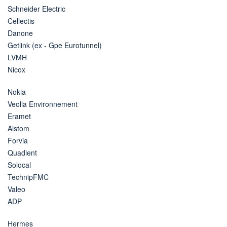
Schneider Electric
Cellectis
Danone
Getlink (ex - Gpe Eurotunnel)
LVMH
Nicox
Nokia
Veolia Environnement
Eramet
Alstom
Forvia
Quadient
Solocal
TechnipFMC
Valeo
ADP
Hermes