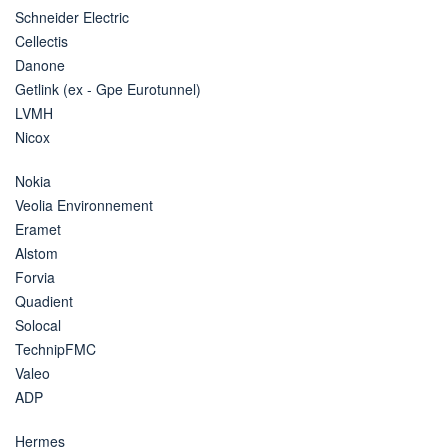
Schneider Electric
Cellectis
Danone
Getlink (ex - Gpe Eurotunnel)
LVMH
Nicox
Nokia
Veolia Environnement
Eramet
Alstom
Forvia
Quadient
Solocal
TechnipFMC
Valeo
ADP
Hermes