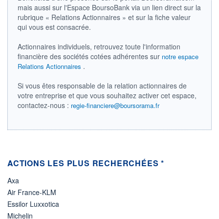
DIVIDENDE
mais aussi sur l'Espace BoursoBank via un lien direct sur la
0,00 EUR
-
rubrique « Relations Actionnaires » et sur la fiche valeur
qui vous est consacrée.
PROCHAIN
DIVIDENDE
-
Actionnaires individuels, retrouvez toute l'information
financière des sociétés cotées adhérentes sur
notre espace
ÉLIGIBILITÉ
Non éligible
.
Relations Actionnaires
Boursobank
Si vous êtes responsable de la relation actionnaires de
votre entreprise et que vous souhaitez activer cet espace,
+ PORTEFEUILLE
+ LISTE
contactez-nous :
regie-financiere@boursorama.fr
ACTIONS LES PLUS RECHERCHÉES *
Axa
Air France-KLM
Essilor Luxxotica
Michelin