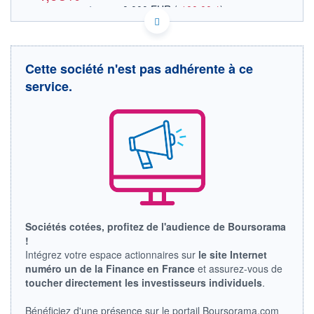
0,000 EUR
(
-100,00%
)
OUVERTURE THÉORIQUE
CA98956B2021 O920
DONNÉES TEMPS RÉEL
Politique d'exécution
Cette société n'est pas adhérente à ce
Cotation sur les autres places
service.
OUVERTURE
CLÔTURE VEILLE
0,112
0,118
+ HAUT
+ BAS
0,112
0,112
VOLUME
CAPITAL ÉCHANGÉ
300
0,00%
VALORISATION
DERNIER ÉCHANGE
07.08.26 / 10:24:55
LIMITE À LA
LIMITE À LA
Sociétés cotées, profitez de l'audience de Boursorama
BAISSE
HAUSSE
!
0,000
0,000
Intégrez votre espace actionnaires sur
le site Internet
RENDEMENT
PER ESTIMÉ
numéro un de la Finance en France
et assurez-vous de
ESTIMÉ 2026
2026
toucher directement les investisseurs individuels
.
-
-
DERNIER
DATE
Bénéficiez d'une présence sur le portail Boursorama.com
DIVIDENDE
DERNIER