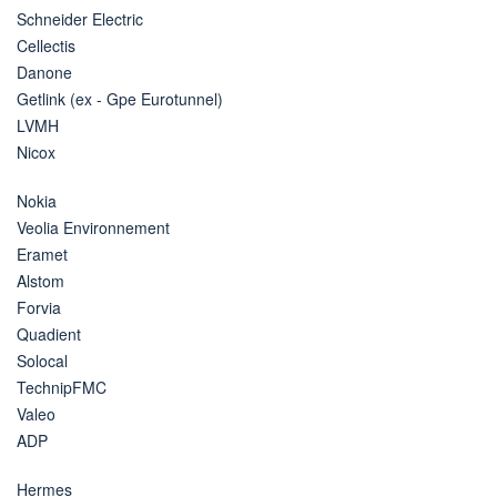
Schneider Electric
Cellectis
Danone
Getlink (ex - Gpe Eurotunnel)
LVMH
Nicox
Nokia
Veolia Environnement
Eramet
Alstom
Forvia
Quadient
Solocal
TechnipFMC
Valeo
ADP
Hermes