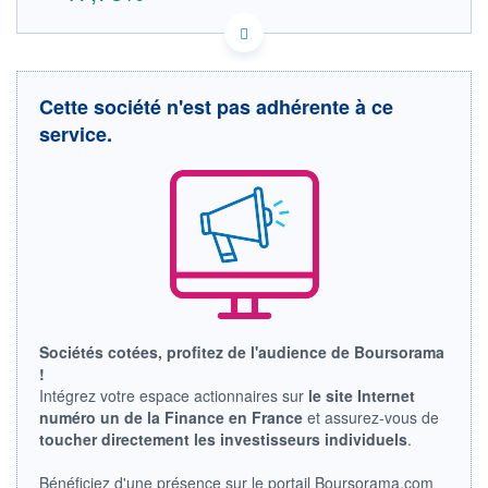
CA98980T1049 K19
DONNÉES TEMPS RÉEL
Politique d'exécution
Cette société n'est pas adhérente à ce
Cotation sur les autres places
service.
OUVERTURE
CLÔTURE VEILLE
0,212
0,180
+ HAUT
+ BAS
0,212
0,212
VOLUME
CAPITAL ÉCHANGÉ
6 254
0,00%
VALORISATION
DERNIER ÉCHANGE
07.08.26 / 17:25:12
LIMITE À LA
LIMITE À LA
BAISSE
HAUSSE
Sociétés cotées, profitez de l'audience de Boursorama
0,000
0,000
!
Intégrez votre espace actionnaires sur
le site Internet
RENDEMENT
PER ESTIMÉ
ESTIMÉ 2026
2026
numéro un de la Finance en France
et assurez-vous de
-
-
toucher directement les investisseurs individuels
.
DERNIER
DATE
Bénéficiez d'une présence sur le portail Boursorama.com
DIVIDENDE
DERNIER