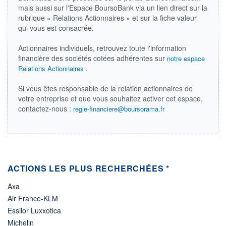
DIVIDENDE
0,00 EUR
mais aussi sur l'Espace BoursoBank via un lien direct sur la
-
rubrique « Relations Actionnaires » et sur la fiche valeur
PROCHAIN
qui vous est consacrée.
DIVIDENDE
-
Actionnaires individuels, retrouvez toute l'information
ÉLIGIBILITÉ
financière des sociétés cotées adhérentes sur
notre espace
Non éligible
.
Relations Actionnaires
Boursobank
Si vous êtes responsable de la relation actionnaires de
+ PORTEFEUILLE
+ LISTE
votre entreprise et que vous souhaitez activer cet espace,
contactez-nous :
regie-financiere@boursorama.fr
ACTIONS LES PLUS RECHERCHÉES *
Axa
Air France-KLM
Essilor Luxxotica
Michelin