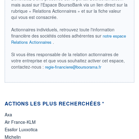
mais aussi sur l'Espace BoursoBank via un lien direct sur la
LIMITE À LA
LIMITE À LA
BAISSE
HAUSSE
rubrique « Relations Actionnaires » et sur la fiche valeur
0,000
0,000
qui vous est consacrée.
RENDEMENT
PER ESTIMÉ
ESTIMÉ 2026
2026
Actionnaires individuels, retrouvez toute l'information
-
-
financière des sociétés cotées adhérentes sur
notre espace
.
Relations Actionnaires
DERNIER
DATE
DIVIDENDE
DERNIER
DIVIDENDE
0,00 EUR
-
Si vous êtes responsable de la relation actionnaires de
votre entreprise et que vous souhaitez activer cet espace,
PROCHAIN
contactez-nous :
regie-financiere@boursorama.fr
DIVIDENDE
-
ÉLIGIBILITÉ
Non éligible
Boursobank
ACTIONS LES PLUS RECHERCHÉES *
+ PORTEFEUILLE
+ LISTE
Axa
Air France-KLM
Essilor Luxxotica
Michelin