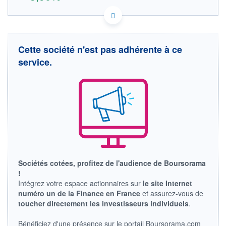
US6402683063 ITH0
DONNÉES TEMPS RÉEL
Politique d'exécution
Cette société n'est pas adhérente à ce
Cotation sur les autres places
service.
66
65
64
63
13h27
17h23
OUVERTURE
CLÔTURE VEILLE
64,860
63,520
Sociétés cotées, profitez de l'audience de Boursorama
+ HAUT
+ BAS
66,000
64,860
!
Intégrez votre espace actionnaires sur
le site Internet
VOLUME
CAPITAL ÉCHANGÉ
numéro un de la Finance en France
et assurez-vous de
66
0,00%
toucher directement les investisseurs individuels
.
VALORISATION
DERNIER ÉCHANGE
07.08.26 / 21:19:00
Bénéficiez d'une présence sur le portail Boursorama.com