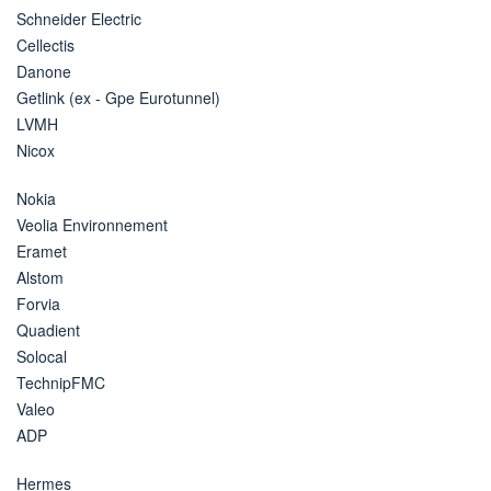
Schneider Electric
Cellectis
Danone
Getlink (ex - Gpe Eurotunnel)
LVMH
Nicox
Nokia
Veolia Environnement
Eramet
Alstom
Forvia
Quadient
Solocal
TechnipFMC
Valeo
ADP
Hermes