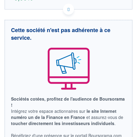
AU000000WSA9 FX9
DONNÉES TEMPS DIFFÉRÉ
Politique d'exécution
Cette société n'est pas adhérente à ce
Cotation sur les autres places
service.
OUVERTURE
CLÔTURE VEILLE
0,000
0,000
+ HAUT
+ BAS
0,000
0,000
VOLUME
CAPITAL ÉCHANGÉ
0
0,00%
VALORISATION
DERNIER ÉCHANGE
LIMITE À LA
LIMITE À LA
BAISSE
HAUSSE
0,000
0,000
Sociétés cotées, profitez de l'audience de Boursorama
!
RENDEMENT
PER ESTIMÉ
Intégrez votre espace actionnaires sur
le site Internet
ESTIMÉ 2026
2026
-
-
numéro un de la Finance en France
et assurez-vous de
toucher directement les investisseurs individuels
.
DERNIER
DATE
DIVIDENDE
DERNIER
DIVIDENDE
0,00 EUR
Bénéficiez d'une présence sur le portail Boursorama.com