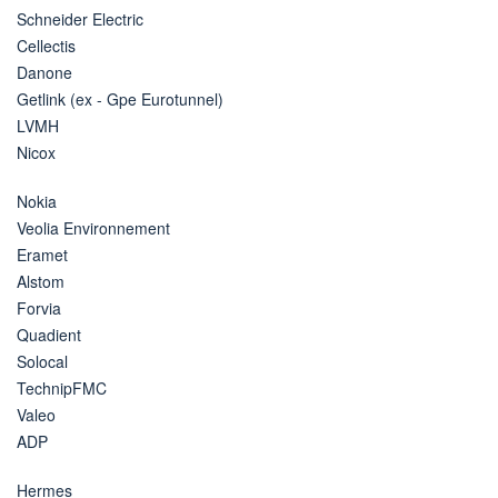
Schneider Electric
Cellectis
Danone
Getlink (ex - Gpe Eurotunnel)
LVMH
Nicox
Nokia
Veolia Environnement
Eramet
Alstom
Forvia
Quadient
Solocal
TechnipFMC
Valeo
ADP
Hermes