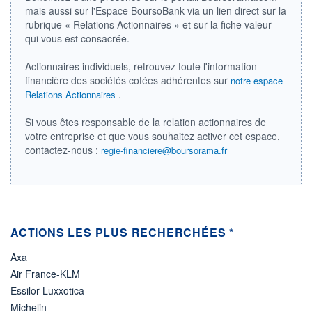
-
mais aussi sur l'Espace BoursoBank via un lien direct sur la
rubrique « Relations Actionnaires » et sur la fiche valeur
PROCHAIN
DIVIDENDE
qui vous est consacrée.
-
Actionnaires individuels, retrouvez toute l'information
ÉLIGIBILITÉ
Non éligible
financière des sociétés cotées adhérentes sur
notre espace
Boursobank
.
Relations Actionnaires
+ PORTEFEUILLE
+ LISTE
Si vous êtes responsable de la relation actionnaires de
votre entreprise et que vous souhaitez activer cet espace,
contactez-nous :
regie-financiere@boursorama.fr
ACTIONS LES PLUS RECHERCHÉES *
Axa
Air France-KLM
Essilor Luxxotica
Michelin