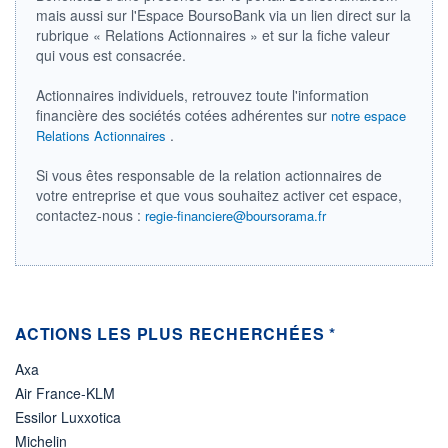
DIVIDENDE
0,00 EUR
mais aussi sur l'Espace BoursoBank via un lien direct sur la
-
rubrique « Relations Actionnaires » et sur la fiche valeur
PROCHAIN
qui vous est consacrée.
DIVIDENDE
-
Actionnaires individuels, retrouvez toute l'information
ÉLIGIBILITÉ
financière des sociétés cotées adhérentes sur
notre espace
Non éligible
.
Relations Actionnaires
Boursobank
Si vous êtes responsable de la relation actionnaires de
+ PORTEFEUILLE
+ LISTE
votre entreprise et que vous souhaitez activer cet espace,
contactez-nous :
regie-financiere@boursorama.fr
ACTIONS LES PLUS RECHERCHÉES *
Axa
Air France-KLM
Essilor Luxxotica
Michelin