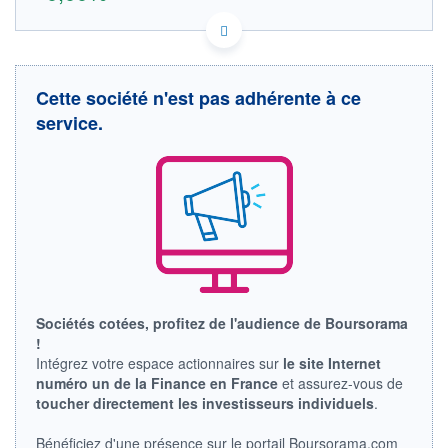
GB00BG5NDX91 B9O2
DONNÉES TEMPS RÉEL
Politique d'exécution
Cette société n'est pas adhérente à ce
Cotation sur les autres places
service.
OUVERTURE
CLÔTURE VEILLE
0,000
3,600
+ HAUT
+ BAS
0,000
0,000
VOLUME
CAPITAL ÉCHANGÉ
0
0,00%
VALORISATION
DERNIER ÉCHANGE
13.02.26 / 18:00:00
LIMITE À LA
LIMITE À LA
BAISSE
HAUSSE
Sociétés cotées, profitez de l'audience de Boursorama
0,000
0,000
!
Intégrez votre espace actionnaires sur
le site Internet
RENDEMENT
PER ESTIMÉ
ESTIMÉ 2026
2026
numéro un de la Finance en France
et assurez-vous de
-
-
toucher directement les investisseurs individuels
.
DERNIER
DATE
Bénéficiez d'une présence sur le portail Boursorama.com
DIVIDENDE
DERNIER