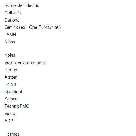
Schneider Electric
Cellectis
Danone
Getlink (ex - Gpe Eurotunnel)
LVMH
Nicox
Nokia
Veolia Environnement
Eramet
Alstom
Forvia
Quadient
Solocal
TechnipFMC
Valeo
ADP
Hermes